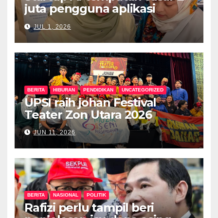
juta pengguna aplikasi
kesihatan digital MyMedix
JUL 1, 2026
dalam tempoh setahun
BERITA
HIBURAN
PENDIDIKAN
UNCATEGORIZED
UPSI raih johan Festival
Teater Zon Utara 2026
JUN 11, 2026
BERITA
NASIONAL
POLITIK
Rafizi perlu tampil beri