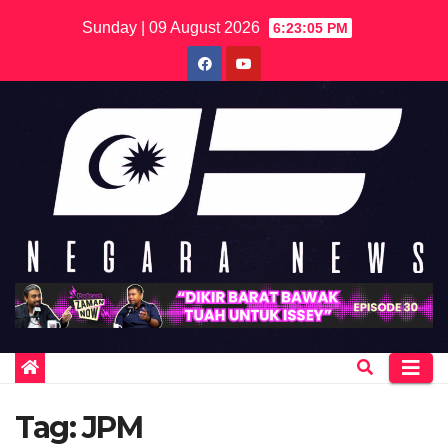
Skip
Sunday | 09 August 2026
6:23:05 PM
to
content
Tag:
JPM