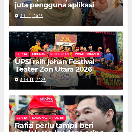
juta pengguna aplikasi
kesihatan digital MyMedix
JUL 1, 2026
dalam tempoh setahun
BERITA
HIBURAN
PENDIDIKAN
UNCATEGORIZED
UPSI raih johan Festival
Teater Zon Utara 2026
JUN 11, 2026
BERITA
NASIONAL
POLITIK
Rafizi perlu tampil beri