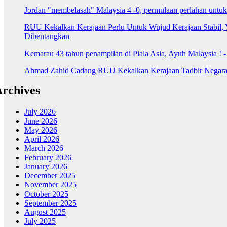
Jordan "membelasah" Malaysia 4 -0, permulaan perlahan untu
RUU Kekalkan Kerajaan Perlu Untuk Wujud Kerajaan Stabil, 
Dibentangkan
Kemarau 43 tahun penampilan di Piala Asia, Ayuh Malaysia ! 
Ahmad Zahid Cadang RUU Kekalkan Kerajaan Tadbir Negara 
rchives
July 2026
June 2026
May 2026
April 2026
March 2026
February 2026
January 2026
December 2025
November 2025
October 2025
September 2025
August 2025
July 2025