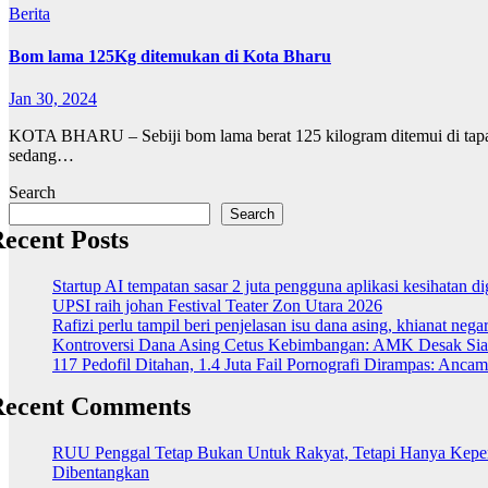
Berita
Bom lama 125Kg ditemukan di Kota Bharu
Jan 30, 2024
KOTA BHARU – Sebiji bom lama berat 125 kilogram ditemui di tapak
sedang…
Search
Search
ecent Posts
Startup AI tempatan sasar 2 juta pengguna aplikasi kesihatan 
UPSI raih johan Festival Teater Zon Utara 2026
Rafizi perlu tampil beri penjelasan isu dana asing, khianat nega
Kontroversi Dana Asing Cetus Kebimbangan: AMK Desak Sia
117 Pedofil Ditahan, 1.4 Juta Fail Pornografi Dirampas: Anc
Recent Comments
RUU Penggal Tetap Bukan Untuk Rakyat, Tetapi Hanya Kepenti
Dibentangkan