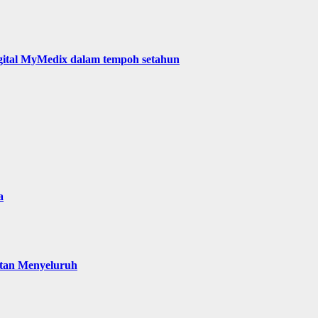
digital MyMedix dalam tempoh setahun
a
atan Menyeluruh