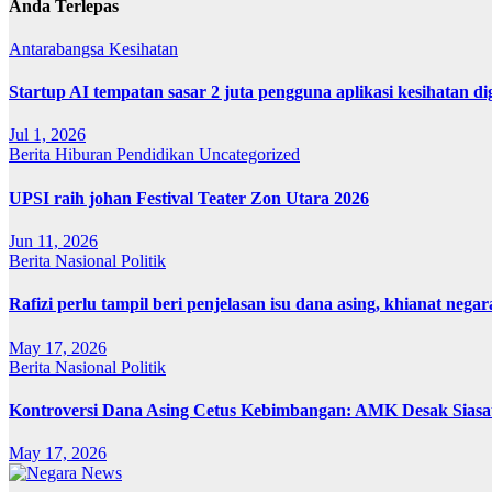
Anda Terlepas
Antarabangsa
Kesihatan
Startup AI tempatan sasar 2 juta pengguna aplikasi kesihatan 
Jul 1, 2026
Berita
Hiburan
Pendidikan
Uncategorized
UPSI raih johan Festival Teater Zon Utara 2026
Jun 11, 2026
Berita
Nasional
Politik
Rafizi perlu tampil beri penjelasan isu dana asing, khianat negar
May 17, 2026
Berita
Nasional
Politik
Kontroversi Dana Asing Cetus Kebimbangan: AMK Desak Sias
May 17, 2026