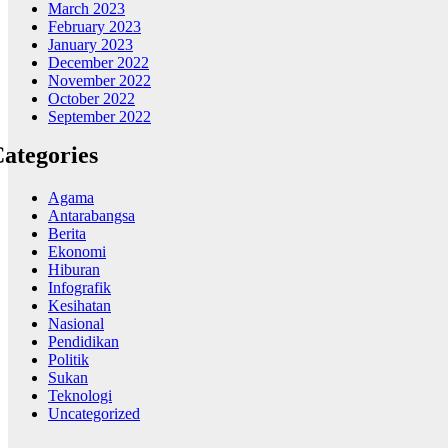
March 2023
February 2023
January 2023
December 2022
November 2022
October 2022
September 2022
ategories
Agama
Antarabangsa
Berita
Ekonomi
Hiburan
Infografik
Kesihatan
Nasional
Pendidikan
Politik
Sukan
Teknologi
Uncategorized