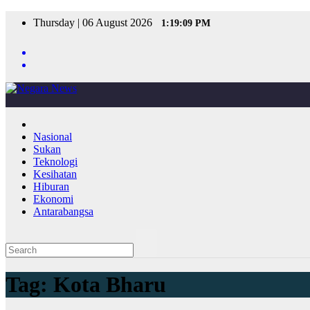
Skip
Thursday | 06 August 2026
1:19:09 PM
to
content
Nasional
Sukan
Teknologi
Kesihatan
Hiburan
Ekonomi
Antarabangsa
Tag:
Kota Bharu