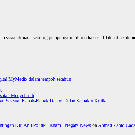
 sosial dimana seorang pempengaruh di media sosial TikTok telah mem
digital MyMedix dalam tempoh setahun
ra
satan Menyeluruh
aman Seksual Kanak-Kanak Dalam Talian Semakin Kritikal
ngan Diri Ahli Politik - Isham - Negara News
on
Ahmad Zahid Cada