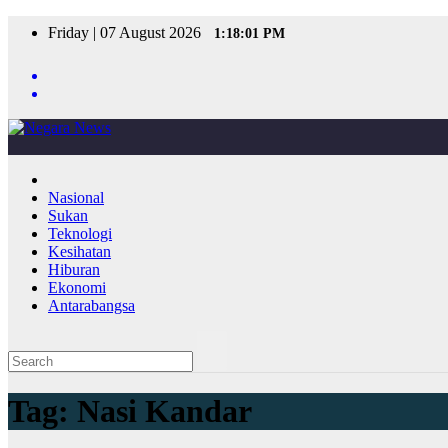
Skip
Friday | 07 August 2026
1:18:01 PM
to
content
Nasional
Sukan
Teknologi
Kesihatan
Hiburan
Ekonomi
Antarabangsa
Tag:
Nasi Kandar