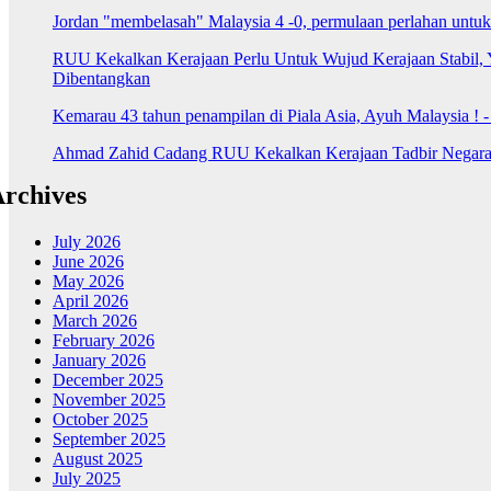
Jordan "membelasah" Malaysia 4 -0, permulaan perlahan untu
RUU Kekalkan Kerajaan Perlu Untuk Wujud Kerajaan Stabil, 
Dibentangkan
Kemarau 43 tahun penampilan di Piala Asia, Ayuh Malaysia ! 
Ahmad Zahid Cadang RUU Kekalkan Kerajaan Tadbir Negara 
rchives
July 2026
June 2026
May 2026
April 2026
March 2026
February 2026
January 2026
December 2025
November 2025
October 2025
September 2025
August 2025
July 2025