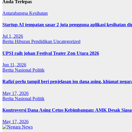
Anda Terlepas
Antarabangsa
Kesihatan
Startup AI tempatan sasar 2 juta pengguna aplikasi kesihatan 
Jul 1, 2026
Berita
Hiburan
Pendidikan
Uncategorized
UPSI raih johan Festival Teater Zon Utara 2026
Jun 11, 2026
Berita
Nasional
Politik
Rafizi perlu tampil beri penjelasan isu dana asing, khianat negar
May 17, 2026
Berita
Nasional
Politik
Kontroversi Dana Asing Cetus Kebimbangan: AMK Desak Sias
May 17, 2026