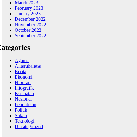
March 2023
February 2023
January 2023
December 2022
November 2022
October 2022
September 2022
ategories
Agama
Antarabangsa
Berita
Ekonomi
Hiburan
Infografik
Kesihatan
Nasional
Pendidikan
Politik
Sukan
Teknologi
Uncategorized