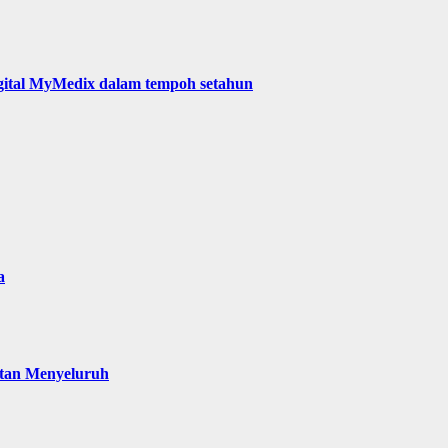
digital MyMedix dalam tempoh setahun
a
atan Menyeluruh