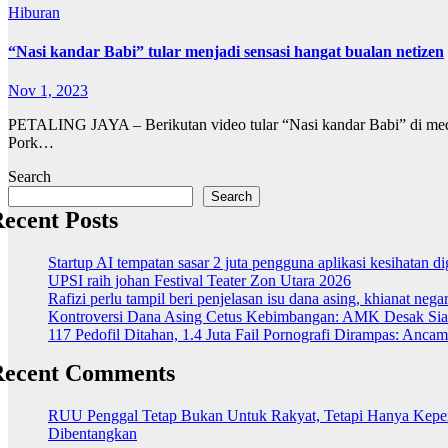
Hiburan
“Nasi kandar Babi” tular menjadi sensasi hangat bualan netizen
Nov 1, 2023
PETALING JAYA – Berikutan video tular “Nasi kandar Babi” di media
Pork…
Search
Search
ecent Posts
Startup AI tempatan sasar 2 juta pengguna aplikasi kesihatan 
UPSI raih johan Festival Teater Zon Utara 2026
Rafizi perlu tampil beri penjelasan isu dana asing, khianat nega
Kontroversi Dana Asing Cetus Kebimbangan: AMK Desak Sia
117 Pedofil Ditahan, 1.4 Juta Fail Pornografi Dirampas: Anc
Recent Comments
RUU Penggal Tetap Bukan Untuk Rakyat, Tetapi Hanya Kepenti
Dibentangkan