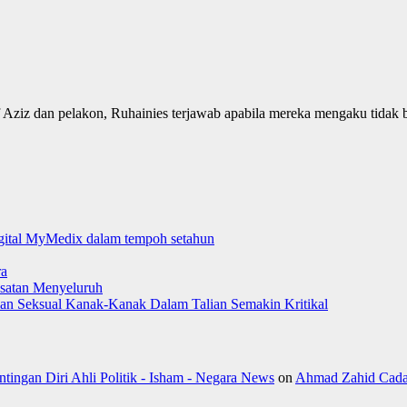
iz dan pelakon, Ruhainies terjawab apabila mereka mengaku tidak be
digital MyMedix dalam tempoh setahun
ra
satan Menyeluruh
aman Seksual Kanak-Kanak Dalam Talian Semakin Kritikal
ngan Diri Ahli Politik - Isham - Negara News
on
Ahmad Zahid Cada