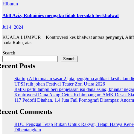
Hiburan
Aliff Aziz, Ruhainies mengaku tidak bersalah berkhalwat
Jul 4, 2024
KUALA LUMPUR – Kontroversi kes khalwat antara penyanyi, Aliff Az
pada Rabu, atas…
Search
Search
ecent Posts
Startup AI tempatan sasar 2 juta pengguna aplikasi kesihatan 
UPSI raih johan Festival Teater Zon Utara 2026
Rafizi perlu tampil beri penjelasan isu dana asing, khianat nega
Kontroversi Dana Asing Cetus Kebimbangan: AMK Desak Sia
117 Pedofil Ditahan, 1.4 Juta Fail Pornografi Dirampas: Anc
Recent Comments
RUU Penggal Tetap Bukan Untuk Rakyat, Tetapi Hanya Kepenti
Dibentangkan