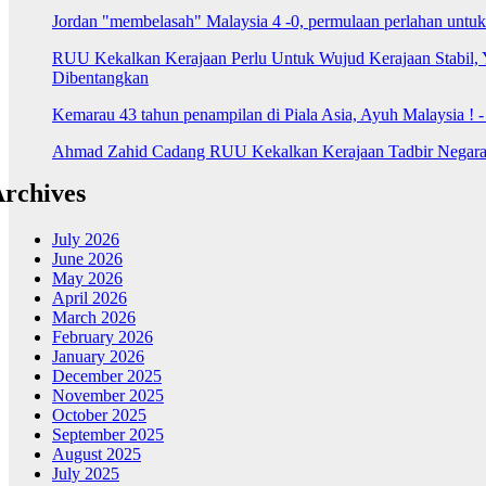
Jordan "membelasah" Malaysia 4 -0, permulaan perlahan untu
RUU Kekalkan Kerajaan Perlu Untuk Wujud Kerajaan Stabil, 
Dibentangkan
Kemarau 43 tahun penampilan di Piala Asia, Ayuh Malaysia ! 
Ahmad Zahid Cadang RUU Kekalkan Kerajaan Tadbir Negara 
rchives
July 2026
June 2026
May 2026
April 2026
March 2026
February 2026
January 2026
December 2025
November 2025
October 2025
September 2025
August 2025
July 2025