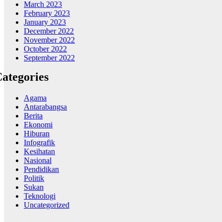
March 2023
February 2023
January 2023
December 2022
November 2022
October 2022
September 2022
ategories
Agama
Antarabangsa
Berita
Ekonomi
Hiburan
Infografik
Kesihatan
Nasional
Pendidikan
Politik
Sukan
Teknologi
Uncategorized