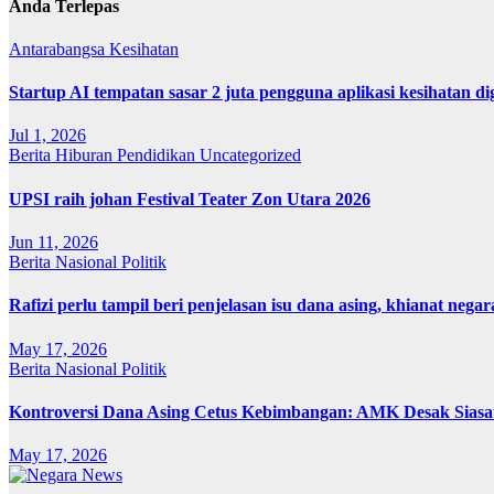
Anda Terlepas
Antarabangsa
Kesihatan
Startup AI tempatan sasar 2 juta pengguna aplikasi kesihatan 
Jul 1, 2026
Berita
Hiburan
Pendidikan
Uncategorized
UPSI raih johan Festival Teater Zon Utara 2026
Jun 11, 2026
Berita
Nasional
Politik
Rafizi perlu tampil beri penjelasan isu dana asing, khianat negar
May 17, 2026
Berita
Nasional
Politik
Kontroversi Dana Asing Cetus Kebimbangan: AMK Desak Sias
May 17, 2026