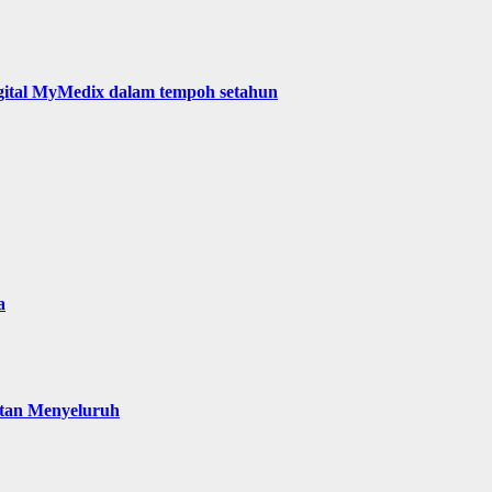
digital MyMedix dalam tempoh setahun
a
atan Menyeluruh