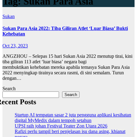
Tag:
Sukan Para Asia
Sukan
Sukan Para Asia 2022: Tiba Giliran Atlet ‘Luar Biasa’ Bukti
Kehebatan
Oct 23, 2023
ANGZHOU – Selepas 15 hari Sukan Asia 2022 menutup tirai, kini
tiba giliran 113 atlet ‘luar biasa’ negara bagi
membuktikan kehebatan mereka apabila temasya Sukan Para Asia
2022 menyingkap tirainya secara rasmi, di sini semalam. Turun
dengan…
Search
Search
ecent Posts
Startup AI tempatan sasar 2 juta pengguna aplikasi kesihatan
digital MyMedix dalam tempoh setahun
UPSI raih johan Festival Teater Zon Utara 2026
Rafizi perlu tampil beri penjelasan isu dana asing, khianat
negara