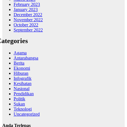
February 2023
January 2023
December 2022
November 2022
October 2022
September 2022
ategories
Agama
Antarabangsa
Berita
Ekonomi
Hiburan
Infografik
Kesihatan
Nasional
Pendidikan
Politik
Sukan
Teknologi
Uncategorized
Anda Terlepas