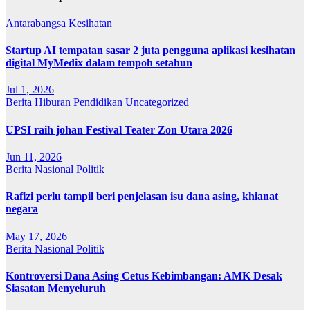
Antarabangsa
Kesihatan
Startup AI tempatan sasar 2 juta pengguna aplikasi kesihatan
digital MyMedix dalam tempoh setahun
Jul 1, 2026
Berita
Hiburan
Pendidikan
Uncategorized
UPSI raih johan Festival Teater Zon Utara 2026
Jun 11, 2026
Berita
Nasional
Politik
Rafizi perlu tampil beri penjelasan isu dana asing, khianat
negara
May 17, 2026
Berita
Nasional
Politik
Kontroversi Dana Asing Cetus Kebimbangan: AMK Desak
Siasatan Menyeluruh