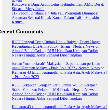
Kontroversi Dana Asing Cetus Kebimbangan: AMK Desak
Siasatan Menyeluruh
117 Pedofil Ditahan, 1.4 Juta Fail Pornografi Dirampas:
Ancaman Seksual Kanak-Kanak Dalam Talian Semakin
Kritikal
Recent Comments
RUU Penggal Tetap Bukan Untuk Rakyat, Tetapi Hanya
Kepentingan Diri Ahli Politik - Isham - Negara News
on
Ahmad Zahid Cadang RUU Kekalkan Kerajaan Tadbir
Negara Hingga Akhir Penggal Dibentangkan
Jordan "membelasah" Malaysia 4 -0, permulaan perlahan
untuk Harimau Malaya - Piala Asia 2023 - Negara News
on
Kemarau 43 tahun penampilan di Piala Asia, Ayuh Malaysia !
– Piala Asia 2023
RUU Kekalkan Kerajaan Perlu Untuk Wujud Kerajaan
Stabil, Yakinkan Pelabur - MB Perak - Negara News
on
Ahmad Zahid Cadang RUU Kekalkan Kerajaan Tadbir
Negara Hingga Akhir Penggal Dibentangkan
Kemarau 43 tahun penampilan di Piala Asia, Ayuh Malaysia !