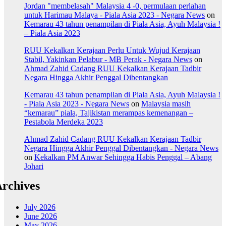
Jordan "membelasah" Malaysia 4 -0, permulaan perlahan
untuk Harimau Malaya - Piala Asia 2023 - Negara News
on
Kemarau 43 tahun penampilan di Piala Asia, Ayuh Malaysia !
– Piala Asia 2023
RUU Kekalkan Kerajaan Perlu Untuk Wujud Kerajaan
Stabil, Yakinkan Pelabur - MB Perak - Negara News
on
Ahmad Zahid Cadang RUU Kekalkan Kerajaan Tadbir
Negara Hingga Akhir Penggal Dibentangkan
Kemarau 43 tahun penampilan di Piala Asia, Ayuh Malaysia !
- Piala Asia 2023 - Negara News
on
Malaysia masih
“kemarau” piala, Tajikistan merampas kemenangan –
Pestabola Merdeka 2023
Ahmad Zahid Cadang RUU Kekalkan Kerajaan Tadbir
Negara Hingga Akhir Penggal Dibentangkan - Negara News
on
Kekalkan PM Anwar Sehingga Habis Penggal – Abang
Johari
rchives
July 2026
June 2026
May 2026