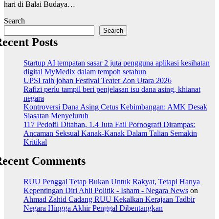
hari di Balai Budaya…
Search
Search
ecent Posts
Startup AI tempatan sasar 2 juta pengguna aplikasi kesihatan
digital MyMedix dalam tempoh setahun
UPSI raih johan Festival Teater Zon Utara 2026
Rafizi perlu tampil beri penjelasan isu dana asing, khianat
negara
Kontroversi Dana Asing Cetus Kebimbangan: AMK Desak
Siasatan Menyeluruh
117 Pedofil Ditahan, 1.4 Juta Fail Pornografi Dirampas:
Ancaman Seksual Kanak-Kanak Dalam Talian Semakin
Kritikal
Recent Comments
RUU Penggal Tetap Bukan Untuk Rakyat, Tetapi Hanya
Kepentingan Diri Ahli Politik - Isham - Negara News
on
Ahmad Zahid Cadang RUU Kekalkan Kerajaan Tadbir
Negara Hingga Akhir Penggal Dibentangkan