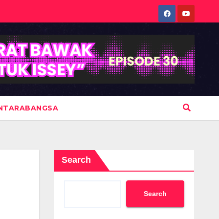
NTARABANGSA
Search
Search