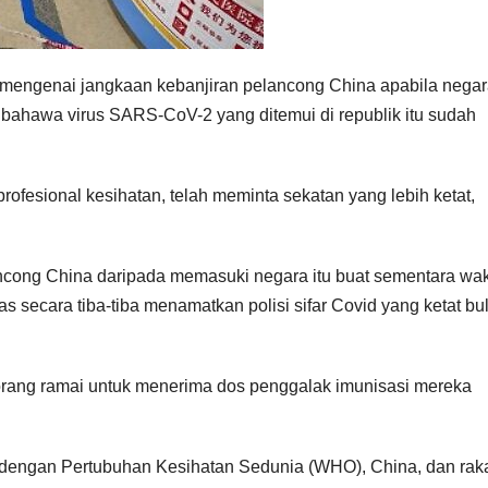
engenai jangkaan kebanjiran pelancong China apabila negara
hawa virus SARS-CoV-2 yang ditemui di republik itu sudah
rofesional kesihatan, telah meminta sekatan yang lebih ketat,
ncong China daripada memasuki negara itu buat sementara wak
 secara tiba-tiba menamatkan polisi sifar Covid yang ketat bu
orang ramai untuk menerima dos penggalak imunisasi mereka
dengan Pertubuhan Kesihatan Sedunia (WHO), China, dan rak