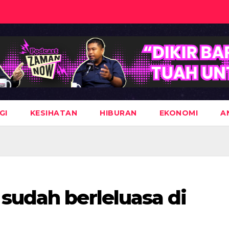
GI
KESIHATAN
HIBURAN
EKONOMI
A
sudah berleluasa di