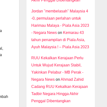
Akhir Penggal Dibentangkan
Jordan "membelasah" Malaysia 4
-0, permulaan perlahan untuk
Harimau Malaya - Piala Asia 2023
ta
- Negara News
on
Kemarau 43
tahun penampilan di Piala Asia,
Ayuh Malaysia ! – Piala Asia 2023
l,
ya
RUU Kekalkan Kerajaan Perlu
Untuk Wujud Kerajaan Stabil,
Yakinkan Pelabur - MB Perak -
Negara News
on
Ahmad Zahid
Cadang RUU Kekalkan Kerajaan
Tadbir Negara Hingga Akhir
ambah
Penggal Dibentangkan