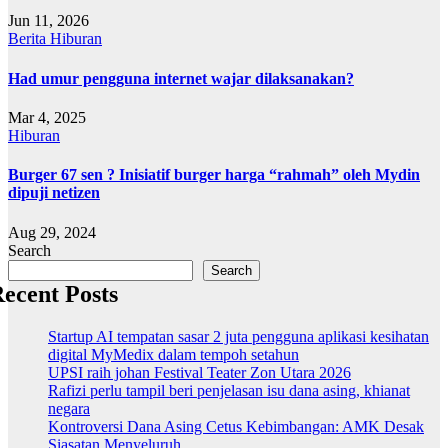
Jun 11, 2026
Berita
Hiburan
Had umur pengguna internet wajar dilaksanakan?
Mar 4, 2025
Hiburan
Burger 67 sen ? Inisiatif burger harga “rahmah” oleh Mydin
dipuji netizen
Aug 29, 2024
Search
Search
ecent Posts
Startup AI tempatan sasar 2 juta pengguna aplikasi kesihatan
digital MyMedix dalam tempoh setahun
UPSI raih johan Festival Teater Zon Utara 2026
Rafizi perlu tampil beri penjelasan isu dana asing, khianat
negara
Kontroversi Dana Asing Cetus Kebimbangan: AMK Desak
Siasatan Menyeluruh