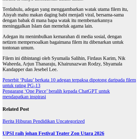
Terdahulu, adegan yang menggambarkan watak utama filem itu,
Aisyah mahu makan daging babi menjadi viral, bersama-sama
dengan babak di mana bapa watak itu membenarkannya
meninggalkan Islam dan memeluk agama lain.
Adegan itu menimbulkan kemarahan di media sosial, dengan
netizen mempersoalkan bagaimana filem itu dibenarkan untuk
tontonan umum.
Filem ini dibintangi oleh Syumaila Salihin, Firdaus Karim, Nik
Waheeda, Arjun Thanaraju, Khairunazwan Rodzy, Shyamala
Kandapper dan Jesebel Lee.
Post
Penerbit ‘Pulau’ berkata 10 adegan terpaksa dipotong daripada filem
untuk rating PG-13
navigation
Pengarang ‘One Piece’ beralih kepada ChatGPT untuk
mendapatkan inspirasi
Related Post
Berita
Hiburan
Pendidikan
Uncategorized
UPSI raih johan Festival Teater Zon Utara 2026