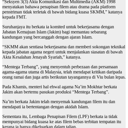
“Seksyen 3(3) Akta Komunikasi dan Multimedia (AKM) 1998
menyatakan bahawa penapisan filem atau drama pada platform
penstriman tidak terletak di bawah bidang kuasa SKMM,” katanya
kepada FMT.
Suruhanjaya itu berkata ia komited untuk bekerjasama dengan
Jabatan Kemajuan Islam (Jakim) bagi memantau sebarang
kandungan yang bercanggah dengan ajaran Islam.
“SKMM akan sentiasa bekerjasama dan memberi sokongan teknikal
kepada jabatan agama negeri untuk menjalankan siasatan di bawah
Akta Kesalahan Jenayah Syariah,” katanya.
“Mentega Terbang”, yang menyentuh perbezaan dan persamaan
agama-agama utama di Malaysia, telah mendapat kritikan daripada
orang ramai dan juga artis berikutan tayangannya di Viu bulan lepas.
Pada Khamis, menteri hal ehwal agama Na’im Mokhtar berkata
Jakim akan bertemu pasukan produksi “Mentega Terbang”.
Na’im berkata Jakim telah menyemak kandungan filem itu dan
mendapati ia bertentangan dengan akidah Islam.
Sementara itu, Lembaga Penapisan Filem (LPF) berkata ia tidak
mempunyai bidang kuasa ke atas filem bebas terbitan tempatan itu
kerana ia hanya dikeluarkan dalam talian.