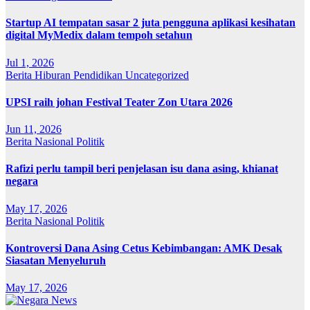
Startup AI tempatan sasar 2 juta pengguna aplikasi kesihatan
digital MyMedix dalam tempoh setahun
Jul 1, 2026
Berita
Hiburan
Pendidikan
Uncategorized
UPSI raih johan Festival Teater Zon Utara 2026
Jun 11, 2026
Berita
Nasional
Politik
Rafizi perlu tampil beri penjelasan isu dana asing, khianat
negara
May 17, 2026
Berita
Nasional
Politik
Kontroversi Dana Asing Cetus Kebimbangan: AMK Desak
Siasatan Menyeluruh
May 17, 2026