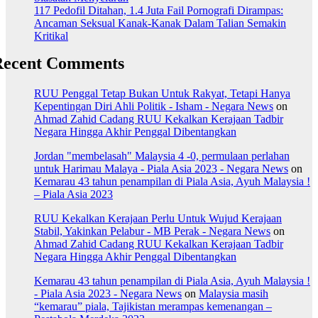
117 Pedofil Ditahan, 1.4 Juta Fail Pornografi Dirampas:
Ancaman Seksual Kanak-Kanak Dalam Talian Semakin
Kritikal
Recent Comments
RUU Penggal Tetap Bukan Untuk Rakyat, Tetapi Hanya
Kepentingan Diri Ahli Politik - Isham - Negara News
on
Ahmad Zahid Cadang RUU Kekalkan Kerajaan Tadbir
Negara Hingga Akhir Penggal Dibentangkan
Jordan "membelasah" Malaysia 4 -0, permulaan perlahan
untuk Harimau Malaya - Piala Asia 2023 - Negara News
on
Kemarau 43 tahun penampilan di Piala Asia, Ayuh Malaysia !
– Piala Asia 2023
RUU Kekalkan Kerajaan Perlu Untuk Wujud Kerajaan
Stabil, Yakinkan Pelabur - MB Perak - Negara News
on
Ahmad Zahid Cadang RUU Kekalkan Kerajaan Tadbir
Negara Hingga Akhir Penggal Dibentangkan
Kemarau 43 tahun penampilan di Piala Asia, Ayuh Malaysia !
- Piala Asia 2023 - Negara News
on
Malaysia masih
“kemarau” piala, Tajikistan merampas kemenangan –