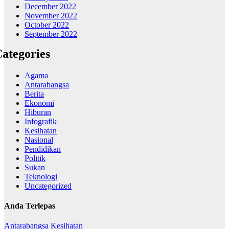
December 2022
November 2022
October 2022
September 2022
ategories
Agama
Antarabangsa
Berita
Ekonomi
Hiburan
Infografik
Kesihatan
Nasional
Pendidikan
Politik
Sukan
Teknologi
Uncategorized
Anda Terlepas
Antarabangsa
Kesihatan