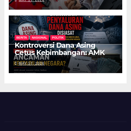
BERITA
NASIONAL
POLITIK
Kontroversi Dana Asing
Cetus Kebimbangan: AMK
Desak Siasatan Menyeluruh
MAY 17, 2026