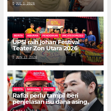
kesihatan digital MyMedix
JUL 1, 2026
dalam tempoh setahun
BERITA
HIBURAN
PENDIDIKAN
UNCATEGORIZED
UPSI raih johan Festival
Teater Zon Utara 2026
JUN 11, 2026
BERITA
NASIONAL
POLITIK
Rafizi perlu tampil beri
penjelasan isu dana asing,
khianat negara
MAY 17, 2026