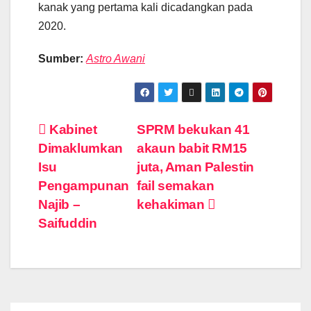
kanak yang pertama kali dicadangkan pada
2020.
Sumber:
Astro Awani
Post
Kabinet
SPRM bekukan 41
Dimaklumkan
akaun babit RM15
navigation
Isu
juta, Aman Palestin
Pengampunan
fail semakan
Najib –
kehakiman
Saifuddin