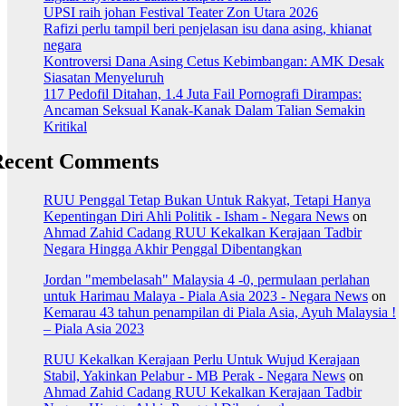
UPSI raih johan Festival Teater Zon Utara 2026
Rafizi perlu tampil beri penjelasan isu dana asing, khianat
negara
Kontroversi Dana Asing Cetus Kebimbangan: AMK Desak
Siasatan Menyeluruh
117 Pedofil Ditahan, 1.4 Juta Fail Pornografi Dirampas:
Ancaman Seksual Kanak-Kanak Dalam Talian Semakin
Kritikal
Recent Comments
RUU Penggal Tetap Bukan Untuk Rakyat, Tetapi Hanya
Kepentingan Diri Ahli Politik - Isham - Negara News
on
Ahmad Zahid Cadang RUU Kekalkan Kerajaan Tadbir
Negara Hingga Akhir Penggal Dibentangkan
Jordan "membelasah" Malaysia 4 -0, permulaan perlahan
untuk Harimau Malaya - Piala Asia 2023 - Negara News
on
Kemarau 43 tahun penampilan di Piala Asia, Ayuh Malaysia !
– Piala Asia 2023
RUU Kekalkan Kerajaan Perlu Untuk Wujud Kerajaan
Stabil, Yakinkan Pelabur - MB Perak - Negara News
on
Ahmad Zahid Cadang RUU Kekalkan Kerajaan Tadbir