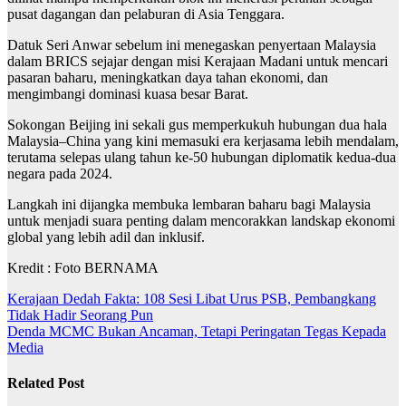
pusat dagangan dan pelaburan di Asia Tenggara.
Datuk Seri Anwar sebelum ini menegaskan penyertaan Malaysia
dalam BRICS sejajar dengan misi Kerajaan Madani untuk mencari
pasaran baharu, meningkatkan daya tahan ekonomi, dan
mengimbangi dominasi kuasa besar Barat.
Sokongan Beijing ini sekali gus memperkukuh hubungan dua hala
Malaysia–China yang kini memasuki era kerjasama lebih mendalam,
terutama selepas ulang tahun ke-50 hubungan diplomatik kedua-dua
negara pada 2024.
Langkah ini dijangka membuka lembaran baharu bagi Malaysia
untuk menjadi suara penting dalam mencorakkan landskap ekonomi
global yang lebih adil dan inklusif.
Kredit : Foto BERNAMA
Post
Kerajaan Dedah Fakta: 108 Sesi Libat Urus PSB, Pembangkang
Tidak Hadir Seorang Pun
navigation
Denda MCMC Bukan Ancaman, Tetapi Peringatan Tegas Kepada
Media
Related Post