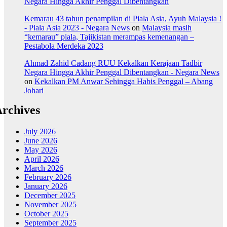
Negara Hingga Akhir Penggal Dibentangkan
Kemarau 43 tahun penampilan di Piala Asia, Ayuh Malaysia !
- Piala Asia 2023 - Negara News
on
Malaysia masih
“kemarau” piala, Tajikistan merampas kemenangan –
Pestabola Merdeka 2023
Ahmad Zahid Cadang RUU Kekalkan Kerajaan Tadbir
Negara Hingga Akhir Penggal Dibentangkan - Negara News
on
Kekalkan PM Anwar Sehingga Habis Penggal – Abang
Johari
rchives
July 2026
June 2026
May 2026
April 2026
March 2026
February 2026
January 2026
December 2025
November 2025
October 2025
September 2025