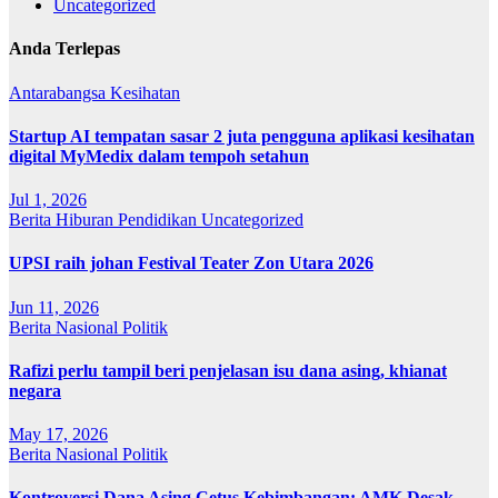
Uncategorized
Anda Terlepas
Antarabangsa
Kesihatan
Startup AI tempatan sasar 2 juta pengguna aplikasi kesihatan
digital MyMedix dalam tempoh setahun
Jul 1, 2026
Berita
Hiburan
Pendidikan
Uncategorized
UPSI raih johan Festival Teater Zon Utara 2026
Jun 11, 2026
Berita
Nasional
Politik
Rafizi perlu tampil beri penjelasan isu dana asing, khianat
negara
May 17, 2026
Berita
Nasional
Politik
Kontroversi Dana Asing Cetus Kebimbangan: AMK Desak