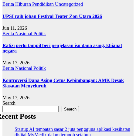
Berita
Hiburan
Pendidikan
Uncategorized
UPSI raih johan Festival Teater Zon Utara 2026
Jun 11, 2026
Berita
Nasional
Politik
Rafizi perlu tampil beri penjelasan isu dana asing, khianat
negara
May 17, 2026
Berita
Nasional
Politik
Kontroversi Dana Asing Cetus Kebimbangan: AMK Desak
Siasatan Menyeluruh
May 17, 2026
Search
Search
ecent Posts
Startup AI tempatan sasar 2 juta pengguna aplikasi kesihatan
digital MyMedix dalam tempoh setahun