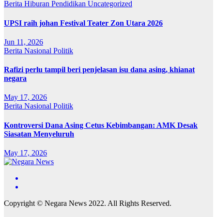
Berita
Hiburan
Pendidikan
Uncategorized
UPSI raih johan Festival Teater Zon Utara 2026
Jun 11, 2026
Berita
Nasional
Politik
Rafizi perlu tampil beri penjelasan isu dana asing, khianat
negara
May 17, 2026
Berita
Nasional
Politik
Kontroversi Dana Asing Cetus Kebimbangan: AMK Desak
Siasatan Menyeluruh
May 17, 2026
Copyright © Negara News 2022. All Rights Reserved.