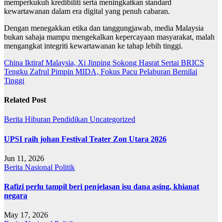
memperkukuh kredibiliti serta meningkatkan standard
kewartawanan dalam era digital yang penuh cabaran.
Dengan menegakkan etika dan tanggungjawab, media Malaysia
bukan sahaja mampu mengekalkan kepercayaan masyarakat, malah
mengangkat integriti kewartawanan ke tahap lebih tinggi.
Post
China Iktiraf Malaysia, Xi Jinping Sokong Hasrat Sertai BRICS
Tengku Zafrul Pimpin MIDA, Fokus Pacu Pelaburan Bernilai
navigation
Tinggi
Related Post
Berita
Hiburan
Pendidikan
Uncategorized
UPSI raih johan Festival Teater Zon Utara 2026
Jun 11, 2026
Berita
Nasional
Politik
Rafizi perlu tampil beri penjelasan isu dana asing, khianat
negara
May 17, 2026