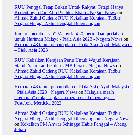
RUU Penggal Tetap Bukan Untuk Rakyat, Tetapi Hanya
Kepentingan Diri Ahli Politik - Isham - Negara News
on
Ahmad Zahid Cadang RUU Kekalkan Kerajaan Tadbir
Negara Hingga Akhir Penggal Dibentangkan
Jordan "membelasah" Malaysia 4 -0, permulaan perlahan
untuk Harimau Malaya - Piala Asia 2023 - Negara News
on
Kemarau 43 tahun penampilan di Piala Asia, Ayuh Malaysia !
– Piala Asia 2023
RUU Kekalkan Kerajaan Perlu Untuk Wujud Kerajaan
Stabil, Yakinkan Pelabur - MB Perak - Negara News
on
Ahmad Zahid Cadang RUU Kekalkan Kerajaan Tadbir
Negara Hingga Akhir Penggal Dibentangkan
Kemarau 43 tahun penampilan di Piala Asia, Ayuh Malaysia !
- Piala Asia 2023 - Negara News
on
Malaysia masih
“kemarau” piala, Tajikistan merampas kemenangan –
Pestabola Merdeka 2023
Ahmad Zahid Cadang RUU Kekalkan Kerajaan Tadbir
Negara Hingga Akhir Penggal Dibentangkan - Negara News
on
Kekalkan PM Anwar Sehingga Habis Penggal – Abang
Johari