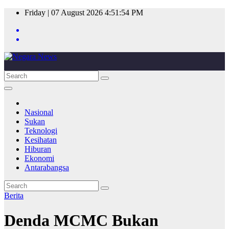
Skip
Friday | 07 August 2026
4:51:54 PM
to
content
Nasional
Sukan
Teknologi
Kesihatan
Hiburan
Ekonomi
Antarabangsa
Berita
Denda MCMC Bukan