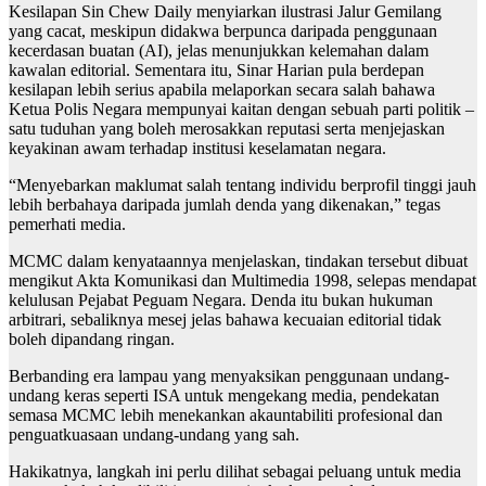
Kesilapan Sin Chew Daily menyiarkan ilustrasi Jalur Gemilang
yang cacat, meskipun didakwa berpunca daripada penggunaan
kecerdasan buatan (AI), jelas menunjukkan kelemahan dalam
kawalan editorial. Sementara itu, Sinar Harian pula berdepan
kesilapan lebih serius apabila melaporkan secara salah bahawa
Ketua Polis Negara mempunyai kaitan dengan sebuah parti politik –
satu tuduhan yang boleh merosakkan reputasi serta menjejaskan
keyakinan awam terhadap institusi keselamatan negara.
“Menyebarkan maklumat salah tentang individu berprofil tinggi jauh
lebih berbahaya daripada jumlah denda yang dikenakan,” tegas
pemerhati media.
MCMC dalam kenyataannya menjelaskan, tindakan tersebut dibuat
mengikut Akta Komunikasi dan Multimedia 1998, selepas mendapat
kelulusan Pejabat Peguam Negara. Denda itu bukan hukuman
arbitrari, sebaliknya mesej jelas bahawa kecuaian editorial tidak
boleh dipandang ringan.
Berbanding era lampau yang menyaksikan penggunaan undang-
undang keras seperti ISA untuk mengekang media, pendekatan
semasa MCMC lebih menekankan akauntabiliti profesional dan
penguatkuasaan undang-undang yang sah.
Hakikatnya, langkah ini perlu dilihat sebagai peluang untuk media