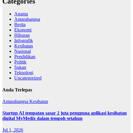
Categories
Agama
Antarabangsa
Berita
Ekonomi
Hiburan
Infografik
Kesihatan
Nasional
Pendidikan
Politik
Sukan
Teknologi
Uncategorized
Anda Terlepas
Antarabangsa
Kesihatan
Startup AI tempatan sasar 2 juta pengguna aplikasi kesihatan
digital MyMedix dalam tempoh setahun
Jul 1, 2026