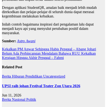
Dengan aplikasi StudentQR, amalan baik menjadi lebih mudah
direkodkan dan pelajar-pelajar di seluruh dunia dapat merasai
kegembiraan melakukan kebaikan.
Inilah contoh bagaimana inspirasi dari pengalaman lalu dapat
menjadi kayu api yang menyulut perubahan positif dalam
masyarakat.
Sumber:
Astro Awani
Post
Kekalkan PM Anwar Sehingga Habis Penggal – Abang Johari
Belum Ada Perbincangan Mendalam Bahawa RUU Kekalkan
navigation
Kerajaan Hingga Akhir Penggal – Fahmi
Related Post
Berita
Hiburan
Pendidikan
Uncategorized
UPSI raih johan Festival Teater Zon Utara 2026
Jun 11, 2026
Berita
Nasional
Politik