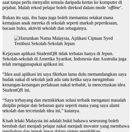
saat tanpa perlu menyalin semula daripada kertas ke komputer di
pejabat. Malah rekod pelajar boleh direkod dalam mode ‘
offline
’.
Bukan itu saja, ibu bapa juga boleh memantau setakat mana
kemajuan anak mereka di sekolah seperti markah peperiksaan,
bacaan buku, aktiviti sekolah dan sebagainya.
Kejayaan aplikasi StudentQR tidak terbatas hanya di Jepun.
Sekolah-sekolah di Amerika Syarikat, Indonesia dan Australia juga
telah menggunapakai aplikasi ini.
“Idea asal aplikasi ini saya fikirkan lama dulu memandangkan saya
budak nakal di sekolah jadi ada satu ketika saya mengimbau
kenangan-kenangan perlakuan nakal terbabit, ia mencetuskan idea
StudentQR ini.
“Saya terbayang dan memikirkan solusi terbaik mengatasi masalah
disiplin pelajar dan bebanan guru seperti mana yang saya alami
sekolah dan tercetuslah idea ini,” katanya.
Kisah lelaki Malaysia ini adalah bukti bahawa seseorang boleh
berubah dari menjadi pelajar nakal menjadi inovator yang membawa
perubahan dan impak besar dalam sistem pendidikan.