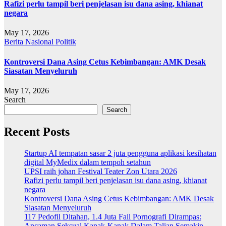
Rafizi perlu tampil beri penjelasan isu dana asing, khianat
negara
May 17, 2026
Berita
Nasional
Politik
Kontroversi Dana Asing Cetus Kebimbangan: AMK Desak
Siasatan Menyeluruh
May 17, 2026
Search
Search
Recent Posts
Startup AI tempatan sasar 2 juta pengguna aplikasi kesihatan
digital MyMedix dalam tempoh setahun
UPSI raih johan Festival Teater Zon Utara 2026
Rafizi perlu tampil beri penjelasan isu dana asing, khianat
negara
Kontroversi Dana Asing Cetus Kebimbangan: AMK Desak
Siasatan Menyeluruh
117 Pedofil Ditahan, 1.4 Juta Fail Pornografi Dirampas:
Ancaman Seksual Kanak-Kanak Dalam Talian Semakin