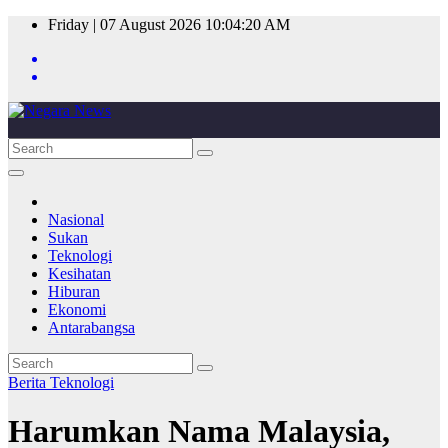
Skip
Friday | 07 August 2026
10:04:20 AM
to
content
Nasional
Sukan
Teknologi
Kesihatan
Hiburan
Ekonomi
Antarabangsa
Berita
Teknologi
Harumkan Nama Malaysia,