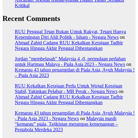
Kritikal
Recent Comments
RUU Penggal Tetap Bukan Untuk Rakyat, Tetapi Hanya
Kepentingan Diri Ahli Politik - Isham - Negara News
on
Ahmad Zahid Cadang RUU Kekalkan Kerajaan Tadbir
Negara Hingga Akhir Penggal Dibentangkan
Jordan "membelasah" Malaysia 4 -0, permulaan perlahan
untuk Harimau Malaya - Piala Asia 2023 - Negara News
on
Kemarau 43 tahun penampilan di Piala Asia, Ayuh Malaysia !
– Piala Asia 2023
RUU Kekalkan Kerajaan Perlu Untuk Wujud Kerajaan
Stabil, Yakinkan Pelabur - MB Perak - Negara News
on
Ahmad Zahid Cadang RUU Kekalkan Kerajaan Tadbir
Negara Hingga Akhir Penggal Dibentangkan
Kemarau 43 tahun penampilan di Piala Asia, Ayuh Malaysia !
- Piala Asia 2023 - Negara News
on
Malaysia masih
“kemarau” piala, Tajikistan merampas kemenangan –
Pestabola Merdeka 2023