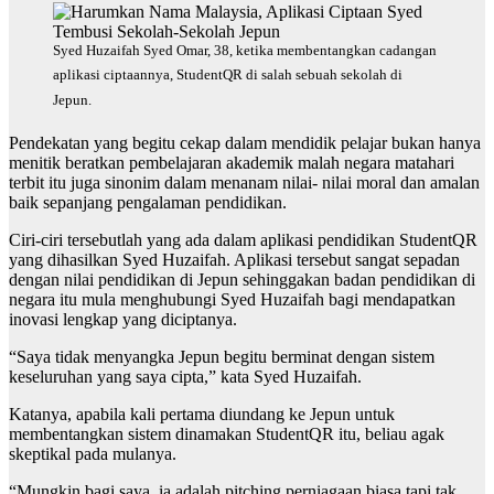
Syed Huzaifah Syed Omar, 38, ketika membentangkan cadangan
aplikasi ciptaannya, StudentQR di salah sebuah sekolah di
Jepun.
Pendekatan yang begitu cekap dalam mendidik pelajar bukan hanya
menitik beratkan pembelajaran akademik malah negara matahari
terbit itu juga sinonim dalam menanam nilai- nilai moral dan amalan
baik sepanjang pengalaman pendidikan.
Ciri-ciri tersebutlah yang ada dalam aplikasi pendidikan StudentQR
yang dihasilkan Syed Huzaifah. Aplikasi tersebut sangat sepadan
dengan nilai pendidikan di Jepun sehinggakan badan pendidikan di
negara itu mula menghubungi Syed Huzaifah bagi mendapatkan
inovasi lengkap yang diciptanya.
“Saya tidak menyangka Jepun begitu berminat dengan sistem
keseluruhan yang saya cipta,” kata Syed Huzaifah.
Katanya, apabila kali pertama diundang ke Jepun untuk
membentangkan sistem dinamakan StudentQR itu, beliau agak
skeptikal pada mulanya.
“Mungkin bagi saya, ia adalah pitching perniagaan biasa tapi tak