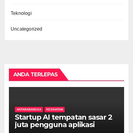
Teknologi
Uncategorized
ANDA TERLEPAS
ANTARABANGSA
KESIHATAN
Startup AI tempatan sasar 2
juta pengguna aplikasi
kesihatan digital MyMedix