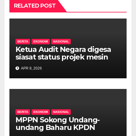
RELATED POST
BERITA
EKONOMI
NASIONAL
Ketua Audit Negara digesa
siasat status projek mesin
layan diri nasi lemak
APR 8, 2026
diperkenalkan Rafizi
BERITA
EKONOMI
NASIONAL
MPPN Sokong Undang-
undang Baharu KPDN
Larang Pembelian RON95