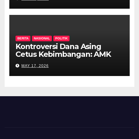
BERITA
NASIONAL
POLITIK
Kontroversi Dana Asing
Cetus Kebimbangan: AMK
Desak Siasatan Menyeluruh
MAY 17, 2026