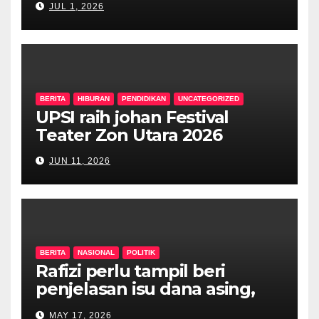
JUL 1, 2026
dalam tempoh setahun
BERITA
HIBURAN
PENDIDIKAN
UNCATEGORIZED
UPSI raih johan Festival
Teater Zon Utara 2026
JUN 11, 2026
BERITA
NASIONAL
POLITIK
Rafizi perlu tampil beri
penjelasan isu dana asing,
khianat negara
MAY 17, 2026