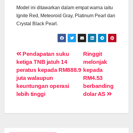
Model ini ditawarkan dalam empat warna iaitu
Ignite Red, Meteoroid Gray, Platinum Pearl dan
Crystal Black Pearl.
Post
Pendapatan suku
Ringgit
ketiga TNB jatuh 14
melonjak
navigation
peratus kepada RM888.9
kepada
juta walaupun
RM4.53
keuntungan operasi
berbanding
lebih tinggi
dolar AS