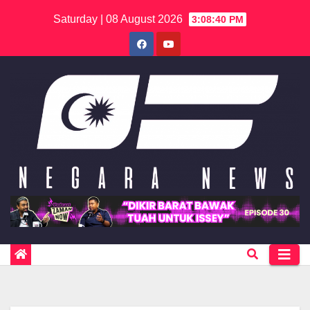
Skip
Saturday | 08 August 2026
3:08:40 PM
to
content