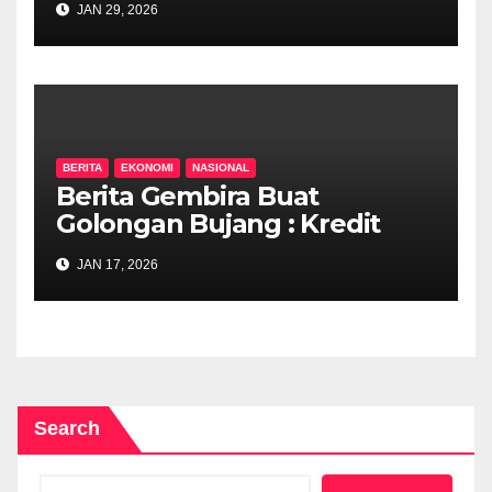
JAN 29, 2026
Kenderaan Asing
BERITA
EKONOMI
NASIONAL
Berita Gembira Buat
Golongan Bujang : Kredit
SARA Mula Disalurkan Hari
JAN 17, 2026
Ini!
Search