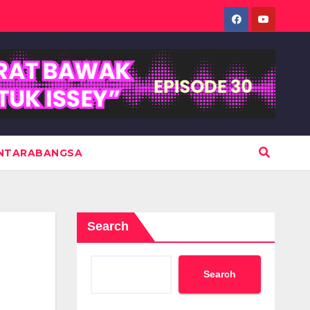
NTARABANGSA
Search
Search