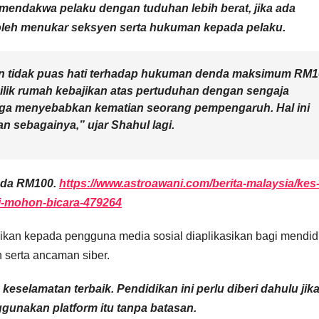
n mendakwa pelaku dengan tuduhan lebih berat, jika ada
leh menukar seksyen serta hukuman kepada pelaku.
izen tidak puas hati terhadap hukuman denda maksimum RM
lik rumah kebajikan atas pertuduhan dengan sengaja
gga menyebabkan kematian seorang pempengaruh. Hal ini
dan sebagainya,”
ujar Shahul lagi.
enda RM100.
https://www.astroawani.com/berita-malaysia/kes-
i-mohon-bicara-479264
ikan kepada pengguna media sosial diaplikasikan bagi mendid
 serta ancaman siber.
eselamatan terbaik. Pendidikan ini perlu diberi dahulu jik
gunakan platform itu tanpa batasan.