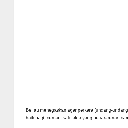
Penganalisis jenayah, Shahul Hamid Abdul Rahim. – SUMBER : BULET
Beliau menegaskan agar perkara (undang-undang)
baik bagi menjadi satu akta yang benar-benar ma