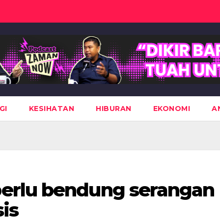
GI
KESIHATAN
HIBURAN
EKONOMI
A
erlu bendung serangan
sis