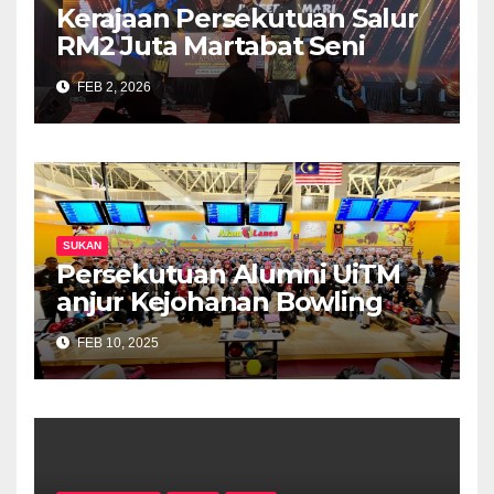
Kerajaan Persekutuan Salur
RM2 Juta Martabat Seni
Mempertahankan Diri, Usaha
FEB 2, 2026
Jadikan Silat Aktiviti
Kokurikulum Sekolah
Dipergiat
SUKAN
Persekutuan Alumni UiTM
anjur Kejohanan Bowling
disertai dengan 28 pasukan
FEB 10, 2025
berentap.