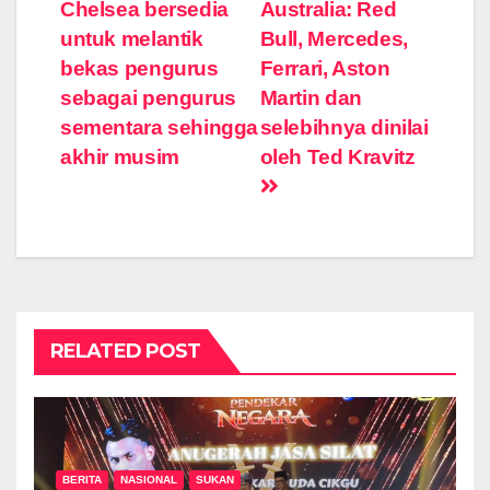
Chelsea bersedia
Australia: Red
navigation
untuk melantik
Bull, Mercedes,
bekas pengurus
Ferrari, Aston
sebagai pengurus
Martin dan
sementara sehingga
selebihnya dinilai
akhir musim
oleh Ted Kravitz
RELATED POST
BERITA
NASIONAL
SUKAN