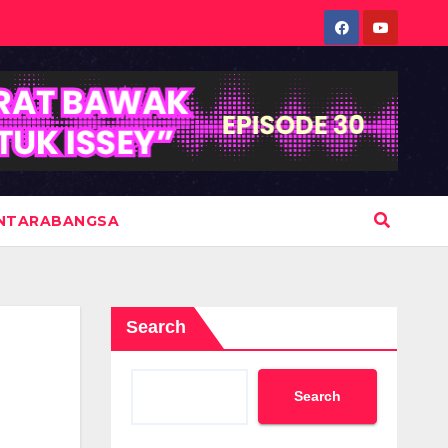
NTARABANGSA
Search
Search