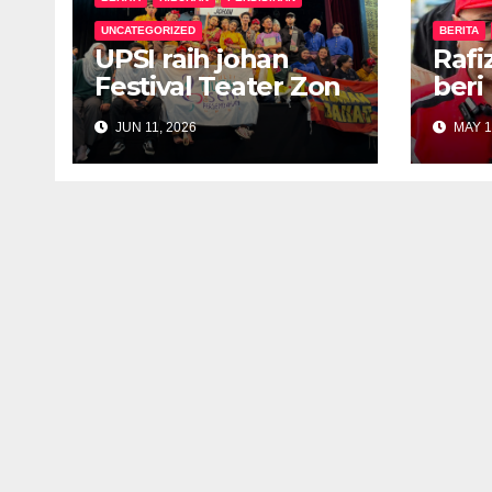
UNCATEGORIZED
BERITA
UPSI raih johan
Rafi
Festival Teater Zon
beri
Utara 2026
dana
JUN 11, 2026
MAY 1
neg