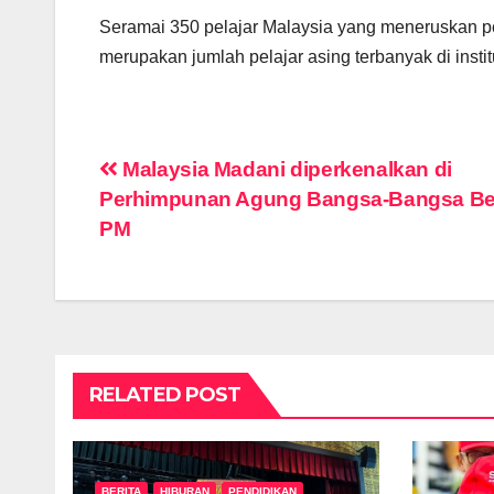
Seramai 350 pelajar Malaysia yang meneruskan pe
merupakan jumlah pelajar asing terbanyak di institu
Post
Malaysia Madani diperkenalkan di
Perhimpunan Agung Bangsa-Bangsa Be
navigation
PM
RELATED POST
BERITA
HIBURAN
PENDIDIKAN