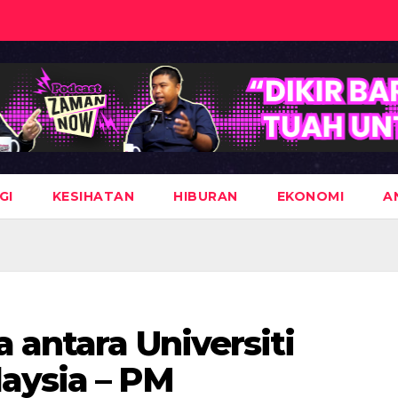
GI
KESIHATAN
HIBURAN
EKONOMI
A
 antara Universiti
aysia – PM