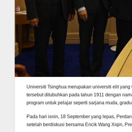
Universiti Tsinghua merupakan universiti elit yang t
tersebut ditubuhkan pada tahun 1911 dengan nam
program untuk pelajar seperti sarjana muda, gradua
Pada hari isnin, 18 September yang lepas, Perdan
setelah berdiskusi bersama Encik Wang Xiqin, Pre