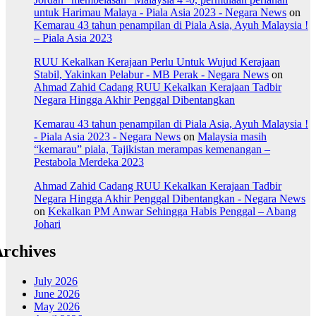
untuk Harimau Malaya - Piala Asia 2023 - Negara News
on
Kemarau 43 tahun penampilan di Piala Asia, Ayuh Malaysia !
– Piala Asia 2023
RUU Kekalkan Kerajaan Perlu Untuk Wujud Kerajaan
Stabil, Yakinkan Pelabur - MB Perak - Negara News
on
Ahmad Zahid Cadang RUU Kekalkan Kerajaan Tadbir
Negara Hingga Akhir Penggal Dibentangkan
Kemarau 43 tahun penampilan di Piala Asia, Ayuh Malaysia !
- Piala Asia 2023 - Negara News
on
Malaysia masih
“kemarau” piala, Tajikistan merampas kemenangan –
Pestabola Merdeka 2023
Ahmad Zahid Cadang RUU Kekalkan Kerajaan Tadbir
Negara Hingga Akhir Penggal Dibentangkan - Negara News
on
Kekalkan PM Anwar Sehingga Habis Penggal – Abang
Johari
rchives
July 2026
June 2026
May 2026