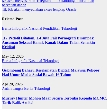
Post
MCMC menyasarkan Telegram untuk kandungan lucah dan
berkaitan dadah
navigation
TikTok akan menyediakan akses lengkap Oracle
Related Post
Berita
Infografik
Nasional
Pendidikan
Teknologi
117 Pedofil Ditahan, 1.4 Juta Fail Pornografi Dirampas:
Ancaman Seksual Kanak-Kanak Dalam Talian Semakin
Kritikal
May 12, 2026
Berita
Infografik
Nasional
Teknologi
Gelombang Baharu Keselamatan Digital: Malaysia Pelopor
Had Umur Media Sosial Bawah 16 Tahun
Apr 20, 2026
Antarabangsa
Berita
Teknologi
Murray Hunter Mohon Maaf Secara Terbuka Kepada MCMC,
Tarik Balik Artikel