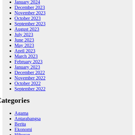
January 2024
December 2023
November 2023
October 2023
September 2023
August 2023
July 2023
June 2023
May 2023
April 2023
March 2023
February 2023
January 2023
December 2022
November 2022
October 2022
September 2022
ategories
Agama
Antarabangsa
Berita
Ekonomi
Hiburan