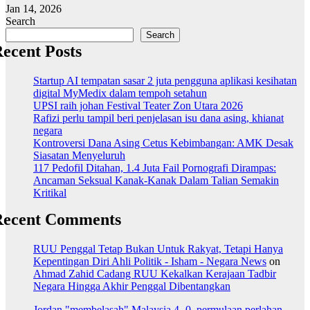
Jan 14, 2026
Search
Search
ecent Posts
Startup AI tempatan sasar 2 juta pengguna aplikasi kesihatan
digital MyMedix dalam tempoh setahun
UPSI raih johan Festival Teater Zon Utara 2026
Rafizi perlu tampil beri penjelasan isu dana asing, khianat
negara
Kontroversi Dana Asing Cetus Kebimbangan: AMK Desak
Siasatan Menyeluruh
117 Pedofil Ditahan, 1.4 Juta Fail Pornografi Dirampas:
Ancaman Seksual Kanak-Kanak Dalam Talian Semakin
Kritikal
Recent Comments
RUU Penggal Tetap Bukan Untuk Rakyat, Tetapi Hanya
Kepentingan Diri Ahli Politik - Isham - Negara News
on
Ahmad Zahid Cadang RUU Kekalkan Kerajaan Tadbir
Negara Hingga Akhir Penggal Dibentangkan
Jordan "membelasah" Malaysia 4 -0, permulaan perlahan