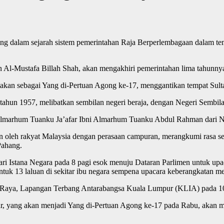
lam sejarah sistem pemerintahan Raja Berperlembagaan dalam tempoh
 Al-Mustafa Billah Shah, akan mengakhiri pemerintahan lima tahunnya
kan sebagai Yang di-Pertuan Agong ke-17, menggantikan tempat Sultan
 tahun 1957, melibatkan sembilan negeri beraja, dengan Negeri Sembila
 Almarhum Tuanku Ja’afar Ibni Almarhum Tuanku Abdul Rahman dari Ne
kan oleh rakyat Malaysia dengan perasaan campuran, merangkumi rasa s
Pahang.
ri Istana Negara pada 8 pagi esok menuju Dataran Parlimen untuk upa
uk 13 laluan di sekitar ibu negara sempena upacara keberangkatan me
ga Raya, Lapangan Terbang Antarabangsa Kuala Lumpur (KLIA) pada 1
ndar, yang akan menjadi Yang di-Pertuan Agong ke-17 pada Rabu, aka