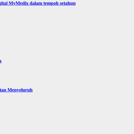
digital MyMedix dalam tempoh setahun
a
atan Menyeluruh