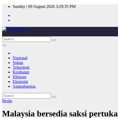
Skip
Sunday | 09 August 2026
3:29:35 PM
to
content
Nasional
Sukan
Teknologi
Kesihatan
Hiburan
Ekonomi
Antarabangsa
Berita
Malaysia bersedia saksi pertuk