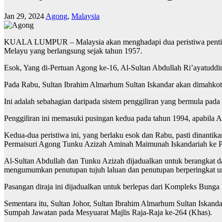
Jan 29, 2024
Agong
,
Malaysia
KUALA LUMPUR – Malaysia akan menghadapi dua peristiwa penting da
Melayu yang berlangsung sejak tahun 1957.
Esok, Yang di-Pertuan Agong ke-16, Al-Sultan Abdullah Ri’ayatuddin
Pada Rabu, Sultan Ibrahim Almarhum Sultan Iskandar akan dimahkota
Ini adalah sebahagian daripada sistem penggiliran yang bermula pada
Penggiliran ini memasuki pusingan kedua pada tahun 1994, apabila
Kedua-dua peristiwa ini, yang berlaku esok dan Rabu, pasti dinanti
Permaisuri Agong Tunku Azizah Aminah Maimunah Iskandariah ke 
Al-Sultan Abdullah dan Tunku Azizah dijadualkan untuk berangkat da
mengumumkan penutupan tujuh laluan dan penutupan berperingkat unt
Pasangan diraja ini dijadualkan untuk berlepas dari Kompleks Bun
Sementara itu, Sultan Johor, Sultan Ibrahim Almarhum Sultan Iska
Sumpah Jawatan pada Mesyuarat Majlis Raja-Raja ke-264 (Khas).