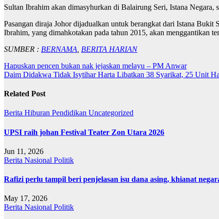
Sultan Ibrahim akan dimasyhurkan di Balairung Seri, Istana Negara,
Pasangan diraja Johor dijadualkan untuk berangkat dari Istana Buki
Ibrahim, yang dimahkotakan pada tahun 2015, akan menggantikan tem
SUMBER :
BERNAMA
,
BERITA HARIAN
Post
Hapuskan pencen bukan nak jejaskan melayu – PM Anwar
Daim Didakwa Tidak Isytihar Harta Libatkan 38 Syarikat, 25 Unit 
navigation
Related Post
Berita
Hiburan
Pendidikan
Uncategorized
UPSI raih johan Festival Teater Zon Utara 2026
Jun 11, 2026
Berita
Nasional
Politik
Rafizi perlu tampil beri penjelasan isu dana asing, khianat negar
May 17, 2026
Berita
Nasional
Politik