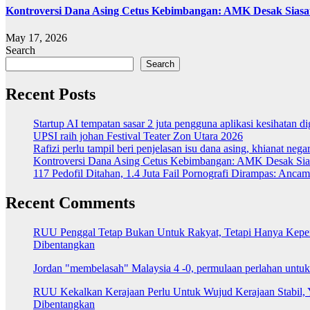
Kontroversi Dana Asing Cetus Kebimbangan: AMK Desak Sias
May 17, 2026
Search
Search
Recent Posts
Startup AI tempatan sasar 2 juta pengguna aplikasi kesihatan 
UPSI raih johan Festival Teater Zon Utara 2026
Rafizi perlu tampil beri penjelasan isu dana asing, khianat nega
Kontroversi Dana Asing Cetus Kebimbangan: AMK Desak Sia
117 Pedofil Ditahan, 1.4 Juta Fail Pornografi Dirampas: Anc
Recent Comments
RUU Penggal Tetap Bukan Untuk Rakyat, Tetapi Hanya Kepenti
Dibentangkan
Jordan "membelasah" Malaysia 4 -0, permulaan perlahan untu
RUU Kekalkan Kerajaan Perlu Untuk Wujud Kerajaan Stabil, 
Dibentangkan