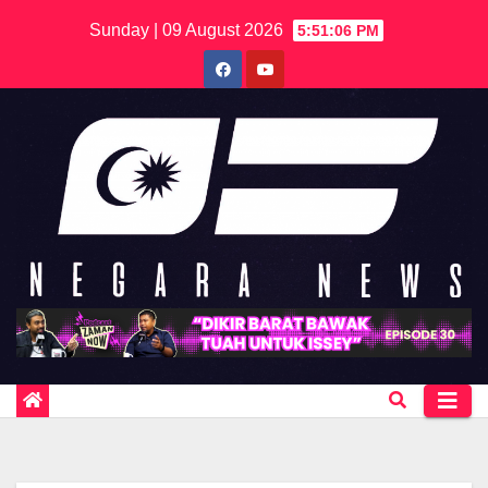
Skip
Sunday | 09 August 2026
5:51:06 PM
to
content