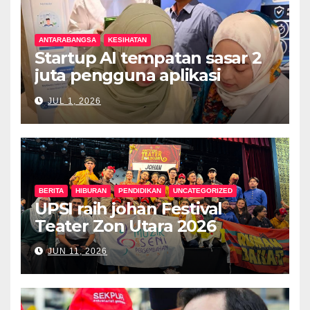
ANTARABANGSA
KESIHATAN
Startup AI tempatan sasar 2
juta pengguna aplikasi
kesihatan digital MyMedix
JUL 1, 2026
dalam tempoh setahun
BERITA
HIBURAN
PENDIDIKAN
UNCATEGORIZED
UPSI raih johan Festival
Teater Zon Utara 2026
JUN 11, 2026