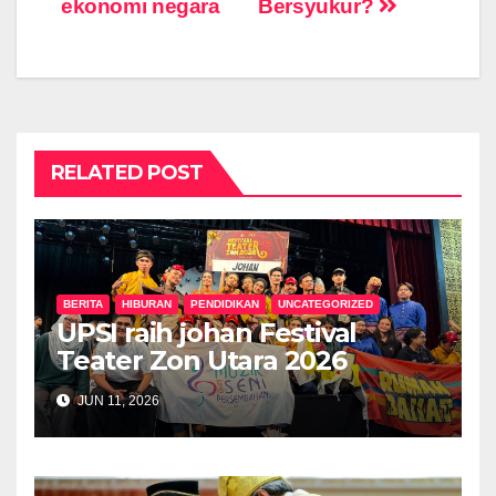
ekonomi negara
Bersyukur?
RELATED POST
BERITA
HIBURAN
PENDIDIKAN
UNCATEGORIZED
UPSI raih johan Festival
Teater Zon Utara 2026
JUN 11, 2026