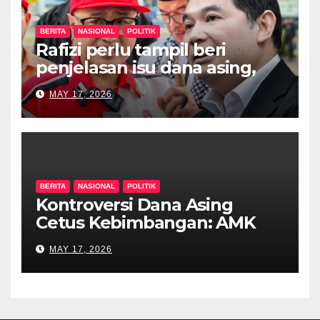
BERITA
NASIONAL
POLITIK
Rafizi perlu tampil beri
penjelasan isu dana asing,
khianat negara
MAY 17, 2026
BERITA
NASIONAL
POLITIK
Kontroversi Dana Asing
Cetus Kebimbangan: AMK
Desak Siasatan Menyeluruh
MAY 17, 2026