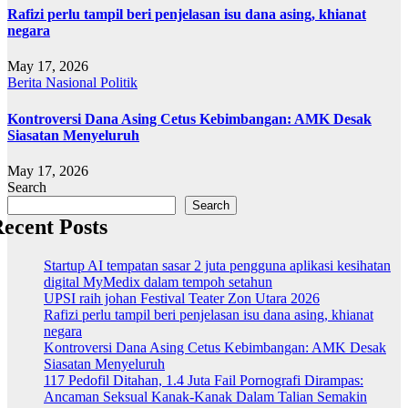
Rafizi perlu tampil beri penjelasan isu dana asing, khianat
negara
May 17, 2026
Berita
Nasional
Politik
Kontroversi Dana Asing Cetus Kebimbangan: AMK Desak
Siasatan Menyeluruh
May 17, 2026
Search
Search
ecent Posts
Startup AI tempatan sasar 2 juta pengguna aplikasi kesihatan
digital MyMedix dalam tempoh setahun
UPSI raih johan Festival Teater Zon Utara 2026
Rafizi perlu tampil beri penjelasan isu dana asing, khianat
negara
Kontroversi Dana Asing Cetus Kebimbangan: AMK Desak
Siasatan Menyeluruh
117 Pedofil Ditahan, 1.4 Juta Fail Pornografi Dirampas:
Ancaman Seksual Kanak-Kanak Dalam Talian Semakin