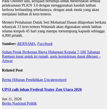
Pada Oktober lalu, kerajaan bersetuju untuk meneruskan semula
pelaksanaan PLKN 3.0 dengan menggunakan kaedah latihan
berbeza berbanding sebelumnya, dengan anak muda yang akan
menjalani latihan di kem tentera.
Menteri Pertahanan Datuk Seri Mohamad Hasan dilaporkan berkata
sebanyak 13 kem tentera Wataniah akan digunakan untuk latihan
selama tempoh 45 hari yang mampu menampung kapasiti sehingga
4,000 pelatih.
Sumber:
BERNAMA
,
Facebook
Post
Sultan Perak Berkenan Biaya Hidangan Kepada 7,100 Tahanan
Bantuan tunai untuk isi rumah, garis kemiskinan dapat dilepasi –
navigation
Anwar
Related Post
Berita
Hiburan
Pendidikan
Uncategorized
UPSI raih johan Festival Teater Zon Utara 2026
Jun 11, 2026
Berita
Nasional
Politik