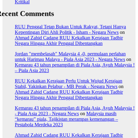
Kritikal
Recent Comments
RUU Penggal Tetap Bukan Untuk Rakyat, Tetapi Hanya
Kepentingan Diri Ahli Politik - Isham - Negara News
on
Ahmad Zahid Cadang RUU Kekalkan Kerajaan Tadbir
Negara Hingga Akhir Penggal Dibentangkan
Jordan "membelasah" Malaysia 4 -0, permulaan perlahan
untuk Harimau Malaya - Piala Asia 2023 - Negara News
on
Kemarau 43 tahun penampilan di Piala Asia, Ayuh Malaysia !
– Piala Asia 2023
RUU Kekalkan Kerajaan Perlu Untuk Wujud Kerajaan
Stabil, Yakinkan Pelabur - MB Perak - Negara News
on
Ahmad Zahid Cadang RUU Kekalkan Kerajaan Tadbir
Negara Hingga Akhir Penggal Dibentangkan
Kemarau 43 tahun penampilan di Piala Asia, Ayuh Malaysia !
- Piala Asia 2023 - Negara News
on
Malaysia masih
“kemarau” piala, Tajikistan merampas kemenangan –
Pestabola Merdeka 2023
Ahmad Zahid Cadang RUU Kekalkan Kerajaan Tadbir