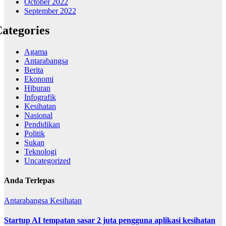
October 2022
September 2022
ategories
Agama
Antarabangsa
Berita
Ekonomi
Hiburan
Infografik
Kesihatan
Nasional
Pendidikan
Politik
Sukan
Teknologi
Uncategorized
Anda Terlepas
Antarabangsa
Kesihatan
Startup AI tempatan sasar 2 juta pengguna aplikasi kesihatan