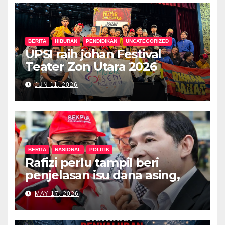
BERITA
HIBURAN
PENDIDIKAN
UNCATEGORIZED
UPSI raih johan Festival
Teater Zon Utara 2026
JUN 11, 2026
BERITA
NASIONAL
POLITIK
Rafizi perlu tampil beri
penjelasan isu dana asing,
khianat negara
MAY 17, 2026