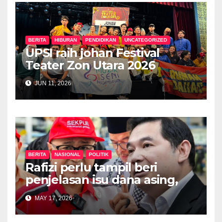
BERITA
HIBURAN
PENDIDIKAN
UNCATEGORIZED
UPSI raih johan Festival
Teater Zon Utara 2026
JUN 11, 2026
BERITA
NASIONAL
POLITIK
Rafizi perlu tampil beri
penjelasan isu dana asing,
khianat negara
MAY 17, 2026