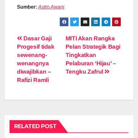
Sumber:
Astro Awani
Post
Dasar Gaji
MITI Akan Rangka
Progesif tidak
Pelan Strategik Bagi
navigation
sewenang-
Tingkatkan
wenangnya
Pelaburan ‘Hijau’ –
diwajibkan –
Tengku Zafrul
Rafizi Ramli
RELATED POST