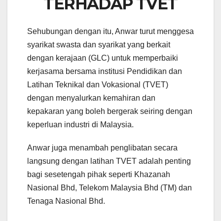
TERHADAP TVET
– SADIQ
– SADIQ
Putrajaya, 5
ASYRAF/Pejabat
ASYRAF/Pejabat
Disember, 2023. –
Perdana Menteri
Perdana Menteri
SADIQ
ASYRAF/Pejabat
Sehubungan dengan itu, Anwar turut menggesa
Perdana Menteri
syarikat swasta dan syarikat yang berkait
dengan kerajaan (GLC) untuk memperbaiki
kerjasama bersama institusi Pendidikan dan
Latihan Teknikal dan Vokasional (TVET)
dengan menyalurkan kemahiran dan
kepakaran yang boleh bergerak seiring dengan
keperluan industri di Malaysia.
Anwar juga menambah penglibatan secara
langsung dengan latihan TVET adalah penting
bagi sesetengah pihak seperti Khazanah
Nasional Bhd, Telekom Malaysia Bhd (TM) dan
Tenaga Nasional Bhd.