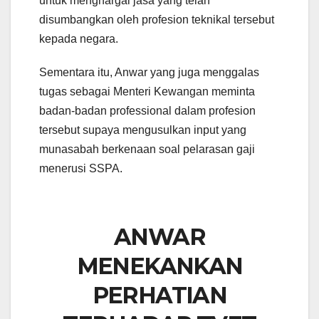
untuk menghargai jasa yang telah
disumbangkan oleh profesion teknikal tersebut
kepada negara.
Sementara itu, Anwar yang juga menggalas
tugas sebagai Menteri Kewangan meminta
badan-badan professional dalam profesion
tersebut supaya mengusulkan input yang
munasabah berkenaan soal pelarasan gaji
menerusi SSPA.
YAB Perdana
YAB Perdana
YAB Perdana
Menteri, Dato’ Seri
Menteri, Dato’ Seri
Menteri, Dato’ Seri
ANWAR
Anwar Ibrahim
Anwar Ibrahim
Anwar Ibrahim
menghadiri
menghadiri
beramah mesra
Sambutan Hari
Sambutan Hari
dengan kanak-
MENEKANKAN
Profesion Teknikal
Profesion Teknikal
kanak di Sambutan
Negara (HPTN
Negara (HPTN
Hari Profesion
PERHATIAN
2023) di Putrajaya,
2023) di Putrajaya,
Teknikal Negara
5 Disember, 2023.
5 Disember, 2023.
(HPTN 2023) di