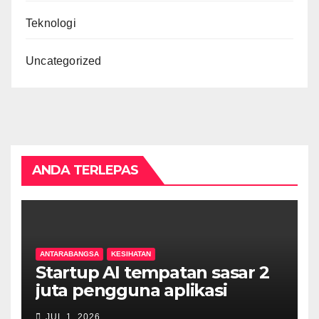
Teknologi
Uncategorized
ANDA TERLEPAS
ANTARABANGSA
KESIHATAN
Startup AI tempatan sasar 2
juta pengguna aplikasi
kesihatan digital MyMedix
JUL 1, 2026