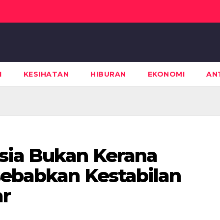
I
KESIHATAN
HIBURAN
EKONOMI
AN
sia Bukan Kerana
sebabkan Kestabilan
ar