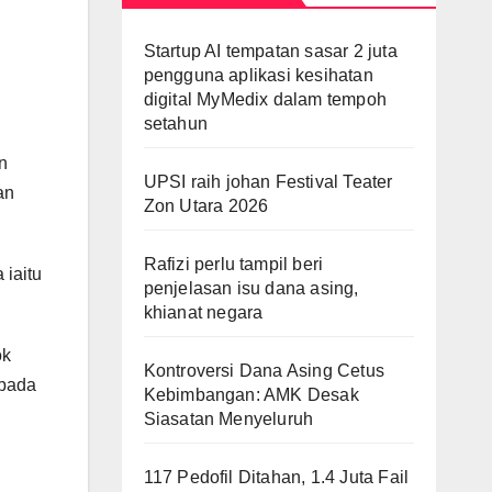
Startup AI tempatan sasar 2 juta
pengguna aplikasi kesihatan
digital MyMedix dalam tempoh
setahun
n
UPSI raih johan Festival Teater
an
Zon Utara 2026
Rafizi perlu tampil beri
 iaitu
penjelasan isu dana asing,
khianat negara
ok
Kontroversi Dana Asing Cetus
 pada
Kebimbangan: AMK Desak
Siasatan Menyeluruh
117 Pedofil Ditahan, 1.4 Juta Fail