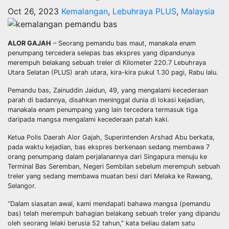
Oct 26, 2023
Kemalangan
,
Lebuhraya PLUS
,
Malaysia
ALOR GAJAH
– Seorang pemandu bas maut, manakala enam
penumpang tercedera selepas bas ekspres yang dipandunya
merempuh belakang sebuah treler di Kilometer 220.7 Lebuhraya
Utara Selatan (PLUS) arah utara, kira-kira pukul 1.30 pagi, Rabu lalu.
Pemandu bas, Zainuddin Jaidun, 49, yang mengalami kecederaan
parah di badannya, disahkan meninggal dunia di lokasi kejadian,
manakala enam penumpang yang lain tercedera termasuk tiga
daripada mangsa mengalami kecederaan patah kaki.
Ketua Polis Daerah Alor Gajah, Superintenden Arshad Abu berkata,
pada waktu kejadian, bas ekspres berkenaan sedang membawa 7
orang penumpang dalam perjalanannya dari Singapura menuju ke
Terminal Bas Seremban, Negeri Sembilan sebelum merempuh sebuah
treler yang sedang membawa muatan besi dari Melaka ke Rawang,
Selangor.
“Dalam siasatan awal, kami mendapati bahawa mangsa (pemandu
bas) telah merempuh bahagian belakang sebuah treler yang dipandu
oleh seorang lelaki berusia 52 tahun,” kata beliau dalam satu