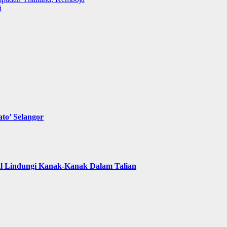
i
to’ Selangor
l Lindungi Kanak-Kanak Dalam Talian