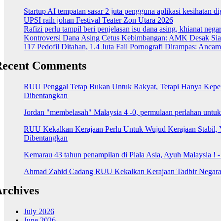
Startup AI tempatan sasar 2 juta pengguna aplikasi kesihatan 
UPSI raih johan Festival Teater Zon Utara 2026
Rafizi perlu tampil beri penjelasan isu dana asing, khianat nega
Kontroversi Dana Asing Cetus Kebimbangan: AMK Desak Sia
117 Pedofil Ditahan, 1.4 Juta Fail Pornografi Dirampas: Anc
Recent Comments
RUU Penggal Tetap Bukan Untuk Rakyat, Tetapi Hanya Kepenti
Dibentangkan
Jordan "membelasah" Malaysia 4 -0, permulaan perlahan untu
RUU Kekalkan Kerajaan Perlu Untuk Wujud Kerajaan Stabil, 
Dibentangkan
Kemarau 43 tahun penampilan di Piala Asia, Ayuh Malaysia ! 
Ahmad Zahid Cadang RUU Kekalkan Kerajaan Tadbir Negara 
rchives
July 2026
June 2026