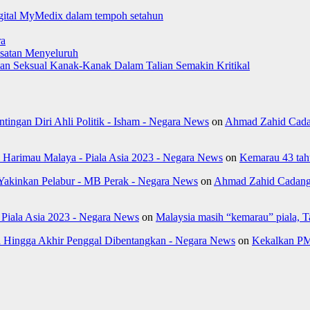
digital MyMedix dalam tempoh setahun
ra
satan Menyeluruh
aman Seksual Kanak-Kanak Dalam Talian Semakin Kritikal
ngan Diri Ahli Politik - Isham - Negara News
on
Ahmad Zahid Cada
k Harimau Malaya - Piala Asia 2023 - Negara News
on
Kemarau 43 tahu
Yakinkan Pelabur - MB Perak - Negara News
on
Ahmad Zahid Cadang 
- Piala Asia 2023 - Negara News
on
Malaysia masih “kemarau” piala, 
Hingga Akhir Penggal Dibentangkan - Negara News
on
Kekalkan PM