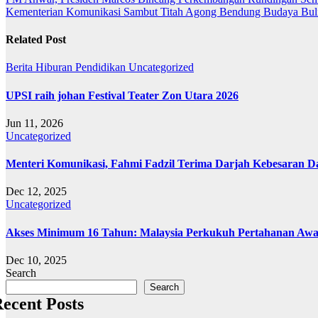
Post
Kementerian Komunikasi Sambut Titah Agong Bendung Budaya Bul
navigation
Related Post
Berita
Hiburan
Pendidikan
Uncategorized
UPSI raih johan Festival Teater Zon Utara 2026
Jun 11, 2026
Uncategorized
Menteri Komunikasi, Fahmi Fadzil Terima Darjah Kebesaran Da
Dec 12, 2025
Uncategorized
Akses Minimum 16 Tahun: Malaysia Perkukuh Pertahanan Awa
Dec 10, 2025
Search
Search
ecent Posts