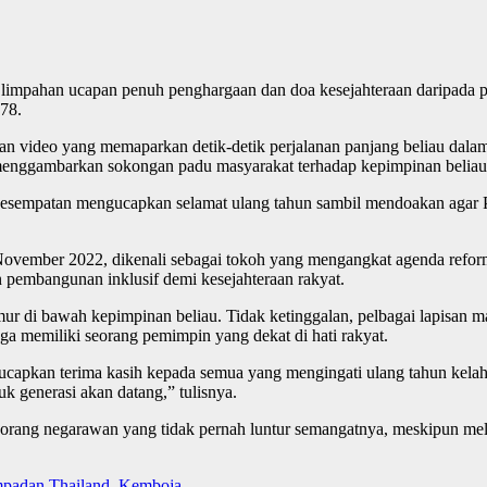
ahan ucapan penuh penghargaan dan doa kesejahteraan daripada para
78.
dan video yang memaparkan detik-detik perjalanan panjang beliau dal
menggambarkan sokongan padu masyarakat terhadap kepimpinan beliau
kesempatan mengucapkan selamat ulang tahun sambil mendoakan agar Pe
vember 2022, dikenali sebagai tokoh yang mengangkat agenda reformas
n pembangunan inklusif demi kesejahteraan rakyat.
mur di bawah kepimpinan beliau. Tidak ketinggalan, pelbagai lapisan mas
ga memiliki seorang pemimpin yang dekat di hati rakyat.
gucapkan terima kasih kepada semua yang mengingati ulang tahun kela
k generasi akan datang,” tulisnya.
seorang negarawan yang tidak pernah luntur semangatnya, meskipun mel
padan Thailand, Kemboja