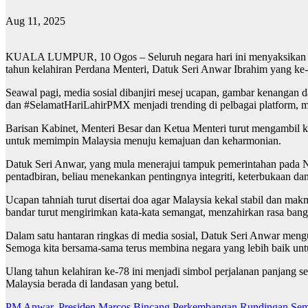
Aug 11, 2025
KUALA LUMPUR, 10 Ogos – Seluruh negara hari ini menyaksikan limp
tahun kelahiran Perdana Menteri, Datuk Seri Anwar Ibrahim yang ke-
Seawal pagi, media sosial dibanjiri mesej ucapan, gambar kenangan 
dan #SelamatHariLahirPMX menjadi trending di pelbagai platform, 
Barisan Kabinet, Menteri Besar dan Ketua Menteri turut mengambil 
untuk memimpin Malaysia menuju kemajuan dan keharmonian.
Datuk Seri Anwar, yang mula menerajui tampuk pemerintahan pada No
pentadbiran, beliau menekankan pentingnya integriti, keterbukaan da
Ucapan tahniah turut disertai doa agar Malaysia kekal stabil dan mak
bandar turut mengirimkan kata-kata semangat, menzahirkan rasa bang
Dalam satu hantaran ringkas di media sosial, Datuk Seri Anwar men
Semoga kita bersama-sama terus membina negara yang lebih baik untu
Ulang tahun kelahiran ke-78 ini menjadi simbol perjalanan panjang 
Malaysia berada di landasan yang betul.
PM Anwar, Presiden Marcos Bincang Perkembangan Rundingan Sem