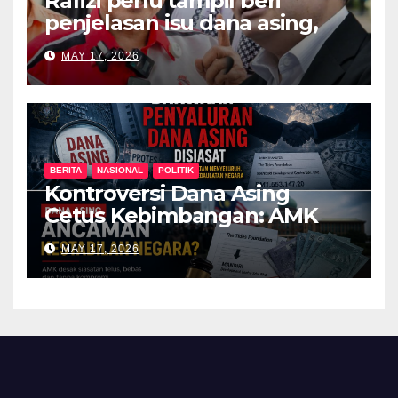
Rafizi perlu tampil beri
penjelasan isu dana asing,
khianat negara
MAY 17, 2026
BERITA
NASIONAL
POLITIK
Kontroversi Dana Asing
Cetus Kebimbangan: AMK
Desak Siasatan Menyeluruh
MAY 17, 2026