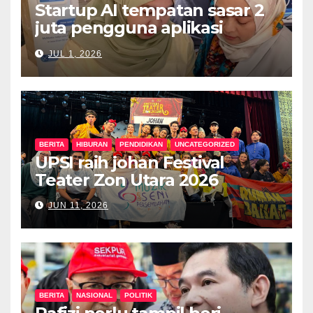
Startup AI tempatan sasar 2
juta pengguna aplikasi
kesihatan digital MyMedix
JUL 1, 2026
dalam tempoh setahun
BERITA
HIBURAN
PENDIDIKAN
UNCATEGORIZED
UPSI raih johan Festival
Teater Zon Utara 2026
JUN 11, 2026
BERITA
NASIONAL
POLITIK