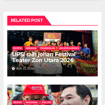
RELATED POST
BERITA
HIBURAN
PENDIDIKAN
UNCATEGORIZED
UPSI raih johan Festival
Teater Zon Utara 2026
JUN 11, 2026
BERITA
NASIONAL
POLITIK