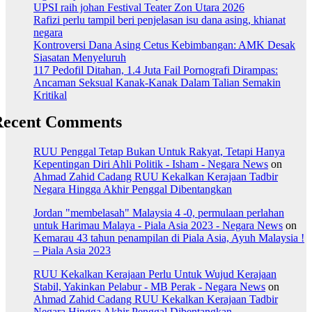
UPSI raih johan Festival Teater Zon Utara 2026
Rafizi perlu tampil beri penjelasan isu dana asing, khianat
negara
Kontroversi Dana Asing Cetus Kebimbangan: AMK Desak
Siasatan Menyeluruh
117 Pedofil Ditahan, 1.4 Juta Fail Pornografi Dirampas:
Ancaman Seksual Kanak-Kanak Dalam Talian Semakin
Kritikal
Recent Comments
RUU Penggal Tetap Bukan Untuk Rakyat, Tetapi Hanya
Kepentingan Diri Ahli Politik - Isham - Negara News
on
Ahmad Zahid Cadang RUU Kekalkan Kerajaan Tadbir
Negara Hingga Akhir Penggal Dibentangkan
Jordan "membelasah" Malaysia 4 -0, permulaan perlahan
untuk Harimau Malaya - Piala Asia 2023 - Negara News
on
Kemarau 43 tahun penampilan di Piala Asia, Ayuh Malaysia !
– Piala Asia 2023
RUU Kekalkan Kerajaan Perlu Untuk Wujud Kerajaan
Stabil, Yakinkan Pelabur - MB Perak - Negara News
on
Ahmad Zahid Cadang RUU Kekalkan Kerajaan Tadbir
Negara Hingga Akhir Penggal Dibentangkan