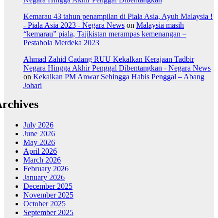
Kemarau 43 tahun penampilan di Piala Asia, Ayuh Malaysia !
- Piala Asia 2023 - Negara News
on
Malaysia masih
“kemarau” piala, Tajikistan merampas kemenangan –
Pestabola Merdeka 2023
Ahmad Zahid Cadang RUU Kekalkan Kerajaan Tadbir
Negara Hingga Akhir Penggal Dibentangkan - Negara News
on
Kekalkan PM Anwar Sehingga Habis Penggal – Abang
Johari
rchives
July 2026
June 2026
May 2026
April 2026
March 2026
February 2026
January 2026
December 2025
November 2025
October 2025
September 2025