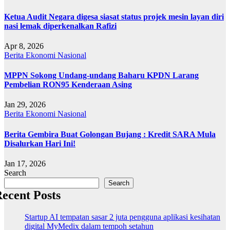
Ketua Audit Negara digesa siasat status projek mesin layan diri
nasi lemak diperkenalkan Rafizi
Apr 8, 2026
Berita
Ekonomi
Nasional
MPPN Sokong Undang-undang Baharu KPDN Larang
Pembelian RON95 Kenderaan Asing
Jan 29, 2026
Berita
Ekonomi
Nasional
Berita Gembira Buat Golongan Bujang : Kredit SARA Mula
Disalurkan Hari Ini!
Jan 17, 2026
Search
Search
ecent Posts
Startup AI tempatan sasar 2 juta pengguna aplikasi kesihatan
digital MyMedix dalam tempoh setahun