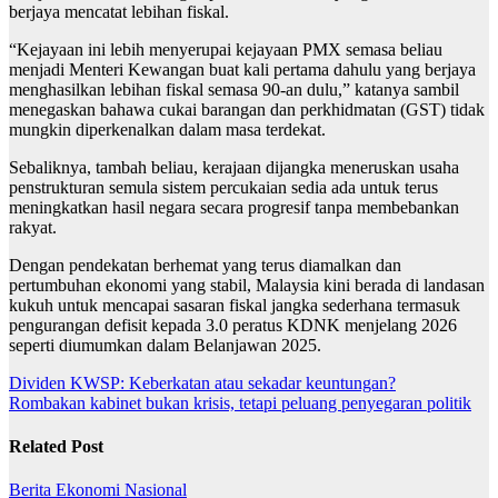
berjaya mencatat lebihan fiskal.
“Kejayaan ini lebih menyerupai kejayaan PMX semasa beliau
menjadi Menteri Kewangan buat kali pertama dahulu yang berjaya
menghasilkan lebihan fiskal semasa 90-an dulu,” katanya sambil
menegaskan bahawa cukai barangan dan perkhidmatan (GST) tidak
mungkin diperkenalkan dalam masa terdekat.
Sebaliknya, tambah beliau, kerajaan dijangka meneruskan usaha
penstrukturan semula sistem percukaian sedia ada untuk terus
meningkatkan hasil negara secara progresif tanpa membebankan
rakyat.
Dengan pendekatan berhemat yang terus diamalkan dan
pertumbuhan ekonomi yang stabil, Malaysia kini berada di landasan
kukuh untuk mencapai sasaran fiskal jangka sederhana termasuk
pengurangan defisit kepada 3.0 peratus KDNK menjelang 2026
seperti diumumkan dalam Belanjawan 2025.
Post
Dividen KWSP: Keberkatan atau sekadar keuntungan?
Rombakan kabinet bukan krisis, tetapi peluang penyegaran politik
navigation
Related Post
Berita
Ekonomi
Nasional