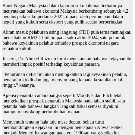
Bank Negara Malaysia dalam laporan suku tahunan terbarunya
menyatakan bahawa ekonomi Malaysia berkembang sebanyak 4.2
peratus pada suku pertama 2025, dipacu oleh permintaan dalam
negeri yang kukuh serta eksport yang pulih secara berperingkat.
Aliran masuk pelaburan asing langsung (FDI) pula terus meningkat,
mencatatkan RM22.1 bilion pada suku akhir 2024, satu petunjuk
bahawa keyakinan pelabur terhadap prospek ekonomi negara
semakin kukuh.
Justeru, Dr. Ahmed Razman turut menekankan bahawa kejayaan itu
memberi impak positif terhadap keyakinan pasaran.
“Penurunan defisit ini akan meningkatkan lagi keyakinan pelabur,
penarafan kredit dan juga menyumbang kepada kestabilan nilai
ringgit,” katanya.
Agensi penarafan antarabangsa seperti Moody’s dan Fitch telah
mengekalkan prospek penarafan Malaysia pada tahap stabil, satu
petanda baik bahawa langkah-langkah fiskal semasa diyakini
mampu menyokong pertumbuhan mapan.
Menyentuh tentang hala tuju masa depan, beliau turut
membandingkan kejayaan ini dengan pencapaian Anwar ketika
menjadi Menteri Kewangan pada era 1990-an yang ketika itu