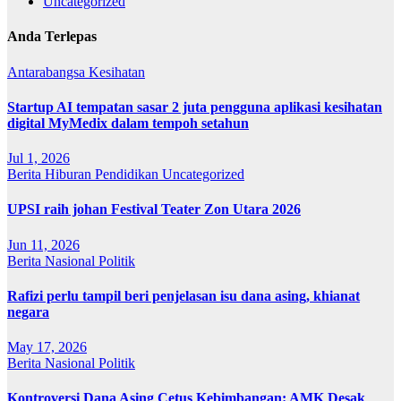
Uncategorized
Anda Terlepas
Antarabangsa
Kesihatan
Startup AI tempatan sasar 2 juta pengguna aplikasi kesihatan
digital MyMedix dalam tempoh setahun
Jul 1, 2026
Berita
Hiburan
Pendidikan
Uncategorized
UPSI raih johan Festival Teater Zon Utara 2026
Jun 11, 2026
Berita
Nasional
Politik
Rafizi perlu tampil beri penjelasan isu dana asing, khianat
negara
May 17, 2026
Berita
Nasional
Politik
Kontroversi Dana Asing Cetus Kebimbangan: AMK Desak