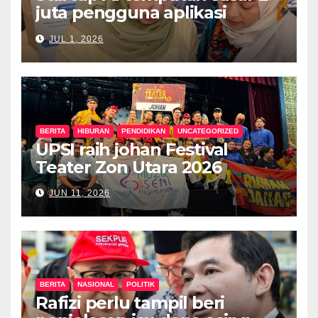
juta pengguna aplikasi
kesihatan digital MyMedix
JUL 1, 2026
dalam tempoh setahun
BERITA
HIBURAN
PENDIDIKAN
UNCATEGORIZED
UPSI raih johan Festival
Teater Zon Utara 2026
JUN 11, 2026
BERITA
NASIONAL
POLITIK
Rafizi perlu tampil beri