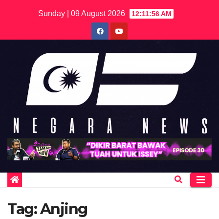
Skip
Sunday | 09 August 2026
12:11:56 AM
to
content
Tag:
Anjing