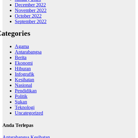
December 2022
November 2022
October 2022
September 2022
ategories
Agama
Antarabangsa
Berita
Ekonomi
Hiburan
Infografik
Kesihatan
Nasional
Pendidikan
Politik
Sukan
Teknologi
Uncategorized
Anda Terlepas
Antarabangsa
Kesihatan