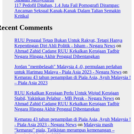
117 Pedofil Ditahan, 1.4 Juta Fail Pornografi Dirampas:
Ancaman Seksual Kanak-Kanak Dalam Talian Semakin
Kritikal
Recent Comments
RUU Penggal Tetap Bukan Untuk Rakyat, Tetapi Hanya
Kepentingan Diri Ahli Politik - Isham - Negara News
on
Ahmad Zahid Cadang RUU Kekalkan Kerajaan Tadbir
Negara Hingga Akhir Penggal Dibentangkan
Jordan "membelasah" Malaysia 4 -0, permulaan perlahan
untuk Harimau Malaya - Piala Asia 2023 - Negara News
on
Kemarau 43 tahun penampilan di Piala Asia, Ayuh Malaysia !
– Piala Asia 2023
RUU Kekalkan Kerajaan Perlu Untuk Wujud Kerajaan
Stabil, Yakinkan Pelabur - MB Perak - Negara News
on
Ahmad Zahid Cadang RUU Kekalkan Kerajaan Tadbir
Negara Hingga Akhir Penggal Dibentangkan
Kemarau 43 tahun penampilan di Piala Asia, Ayuh Malaysia !
- Piala Asia 2023 - Negara News
on
Malaysia masih
“kemarau” piala, Tajikistan merampas kemenangan –