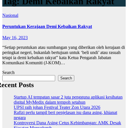
Tag:
Demi Kebaikan Rakyat
Nasional
Peruntukan Kerajaan Demi Kebaikan Rakyat
May 16, 2023
“Setiap peruntukan atau sumbangan yang diberikan oleh kerajaan di
peringkat negeri, bukanlah bertujuan untuk ‘beli undi’ atau rasuah
tetapi ia demi kebaikan rakyat” kata Ketua Pengarah Jabatan
Komunikasi Komuniti (J-KOM)…
Search
Search
ecent Posts
Startup AI tempatan sasar 2 juta pengguna aplikasi kesihatan
digital MyMedix dalam tempoh setahun
UPSI raih johan Festival Teater Zon Utara 2026
Rafizi perlu tampil beri penjelasan isu dana asing, khianat
negara
Kontroversi Dana Asing Cetus Kebimbangan: AMK Desak
Siasatan Menyeluruh