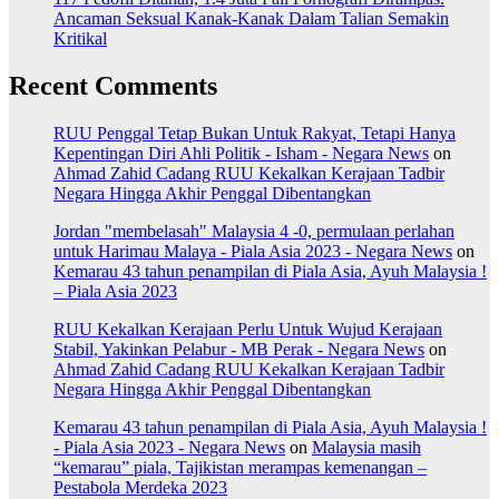
Ancaman Seksual Kanak-Kanak Dalam Talian Semakin
Kritikal
Recent Comments
RUU Penggal Tetap Bukan Untuk Rakyat, Tetapi Hanya
Kepentingan Diri Ahli Politik - Isham - Negara News
on
Ahmad Zahid Cadang RUU Kekalkan Kerajaan Tadbir
Negara Hingga Akhir Penggal Dibentangkan
Jordan "membelasah" Malaysia 4 -0, permulaan perlahan
untuk Harimau Malaya - Piala Asia 2023 - Negara News
on
Kemarau 43 tahun penampilan di Piala Asia, Ayuh Malaysia !
– Piala Asia 2023
RUU Kekalkan Kerajaan Perlu Untuk Wujud Kerajaan
Stabil, Yakinkan Pelabur - MB Perak - Negara News
on
Ahmad Zahid Cadang RUU Kekalkan Kerajaan Tadbir
Negara Hingga Akhir Penggal Dibentangkan
Kemarau 43 tahun penampilan di Piala Asia, Ayuh Malaysia !
- Piala Asia 2023 - Negara News
on
Malaysia masih
“kemarau” piala, Tajikistan merampas kemenangan –
Pestabola Merdeka 2023