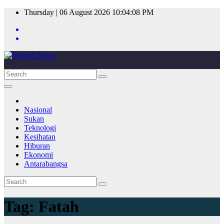
Skip
Thursday | 06 August 2026
10:04:08 PM
to
content
Nasional
Sukan
Teknologi
Kesihatan
Hiburan
Ekonomi
Antarabangsa
Tag:
Fatah