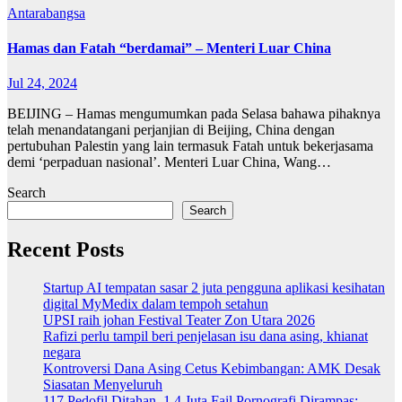
Antarabangsa
Hamas dan Fatah “berdamai” – Menteri Luar China
Jul 24, 2024
BEIJING – Hamas mengumumkan pada Selasa bahawa pihaknya
telah menandatangani perjanjian di Beijing, China dengan
pertubuhan Palestin yang lain termasuk Fatah untuk bekerjasama
demi ‘perpaduan nasional’. Menteri Luar China, Wang…
Search
Search
Recent Posts
Startup AI tempatan sasar 2 juta pengguna aplikasi kesihatan
digital MyMedix dalam tempoh setahun
UPSI raih johan Festival Teater Zon Utara 2026
Rafizi perlu tampil beri penjelasan isu dana asing, khianat
negara
Kontroversi Dana Asing Cetus Kebimbangan: AMK Desak
Siasatan Menyeluruh
117 Pedofil Ditahan, 1.4 Juta Fail Pornografi Dirampas: