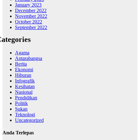
January 2023
December 2022
November 2022
October 2022
September 2022
ategories
Agama
Antarabangsa
Berita
Ekonomi
Hiburan
Infografik
Kesihatan
Nasional
Pendidikan
Politik
Sukan
Teknologi
Uncategorized
Anda Terlepas