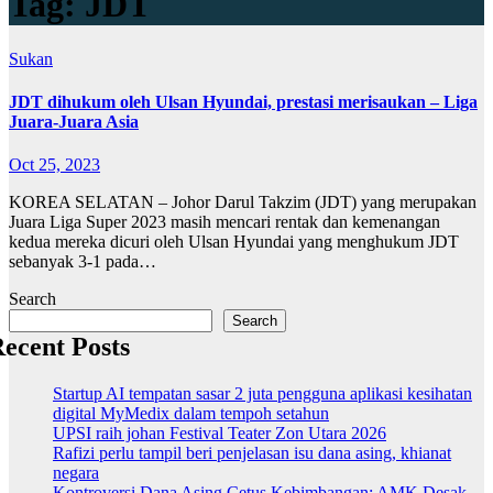
Tag:
JDT
Sukan
JDT dihukum oleh Ulsan Hyundai, prestasi merisaukan – Liga
Juara-Juara Asia
Oct 25, 2023
KOREA SELATAN – Johor Darul Takzim (JDT) yang merupakan
Juara Liga Super 2023 masih mencari rentak dan kemenangan
kedua mereka dicuri oleh Ulsan Hyundai yang menghukum JDT
sebanyak 3-1 pada…
Search
Search
ecent Posts
Startup AI tempatan sasar 2 juta pengguna aplikasi kesihatan
digital MyMedix dalam tempoh setahun
UPSI raih johan Festival Teater Zon Utara 2026
Rafizi perlu tampil beri penjelasan isu dana asing, khianat
negara
Kontroversi Dana Asing Cetus Kebimbangan: AMK Desak