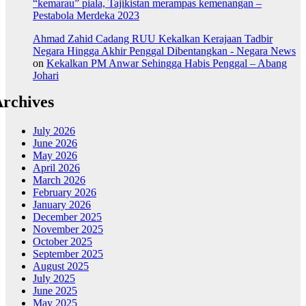
“kemarau” piala, Tajikistan merampas kemenangan –
Pestabola Merdeka 2023
Ahmad Zahid Cadang RUU Kekalkan Kerajaan Tadbir
Negara Hingga Akhir Penggal Dibentangkan - Negara News
on
Kekalkan PM Anwar Sehingga Habis Penggal – Abang
Johari
rchives
July 2026
June 2026
May 2026
April 2026
March 2026
February 2026
January 2026
December 2025
November 2025
October 2025
September 2025
August 2025
July 2025
June 2025
May 2025