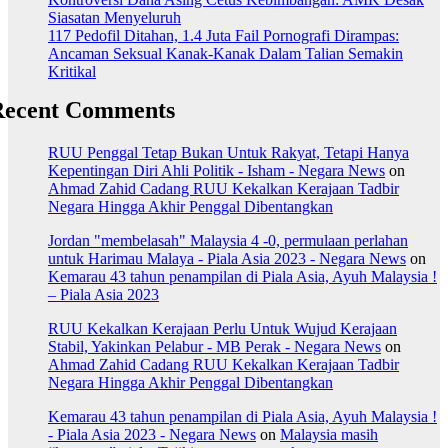
Siasatan Menyeluruh
117 Pedofil Ditahan, 1.4 Juta Fail Pornografi Dirampas:
Ancaman Seksual Kanak-Kanak Dalam Talian Semakin
Kritikal
Recent Comments
RUU Penggal Tetap Bukan Untuk Rakyat, Tetapi Hanya
Kepentingan Diri Ahli Politik - Isham - Negara News
on
Ahmad Zahid Cadang RUU Kekalkan Kerajaan Tadbir
Negara Hingga Akhir Penggal Dibentangkan
Jordan "membelasah" Malaysia 4 -0, permulaan perlahan
untuk Harimau Malaya - Piala Asia 2023 - Negara News
on
Kemarau 43 tahun penampilan di Piala Asia, Ayuh Malaysia !
– Piala Asia 2023
RUU Kekalkan Kerajaan Perlu Untuk Wujud Kerajaan
Stabil, Yakinkan Pelabur - MB Perak - Negara News
on
Ahmad Zahid Cadang RUU Kekalkan Kerajaan Tadbir
Negara Hingga Akhir Penggal Dibentangkan
Kemarau 43 tahun penampilan di Piala Asia, Ayuh Malaysia !
- Piala Asia 2023 - Negara News
on
Malaysia masih