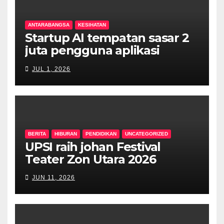
ANTARABANGSA
KESIHATAN
Startup AI tempatan sasar 2
juta pengguna aplikasi
kesihatan digital MyMedix
JUL 1, 2026
dalam tempoh setahun
BERITA
HIBURAN
PENDIDIKAN
UNCATEGORIZED
UPSI raih johan Festival
Teater Zon Utara 2026
JUN 11, 2026