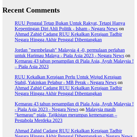
Recent Comments
RUU Penggal Tetap Bukan Untuk Rakyat, Tetapi Hanya
Kepentingan Diri Ahli Politik - Isham - Negara News
on
Ahmad Zahid Cadang RUU Kekalkan Kerajaan Tadbir
Negara Hingga Akhir Penggal Dibentangkan
Jordan "membelasah" Malaysia 4 -0, permulaan perlahan
untuk Harimau Malaya - Piala Asia 2023 - Negara News
on
Kemarau 43 tahun penampilan di Piala Asia, Ayuh Malaysia !
– Piala Asia 2023
RUU Kekalkan Kerajaan Perlu Untuk Wujud Kerajaan
Stabil, Yakinkan Pelabur - MB Perak - Negara News
on
Ahmad Zahid Cadang RUU Kekalkan Kerajaan Tadbir
Negara Hingga Akhir Penggal Dibentangkan
Kemarau 43 tahun penampilan di Piala Asia, Ayuh Malaysia !
- Piala Asia 2023 - Negara News
on
Malaysia masih
“kemarau” piala, Tajikistan merampas kemenangan –
Pestabola Merdeka 2023
Ahmad Zahid Cadang RUU Kekalkan Kerajaan Tadbir
Negara Hingga Akhir Penggal Dibentangkan - Negara News