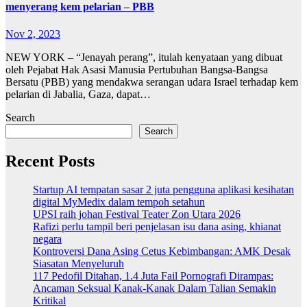
menyerang kem pelarian – PBB
Nov 2, 2023
NEW YORK – “Jenayah perang”, itulah kenyataan yang dibuat
oleh Pejabat Hak Asasi Manusia Pertubuhan Bangsa-Bangsa
Bersatu (PBB) yang mendakwa serangan udara Israel terhadap kem
pelarian di Jabalia, Gaza, dapat…
Search
Search
Recent Posts
Startup AI tempatan sasar 2 juta pengguna aplikasi kesihatan
digital MyMedix dalam tempoh setahun
UPSI raih johan Festival Teater Zon Utara 2026
Rafizi perlu tampil beri penjelasan isu dana asing, khianat
negara
Kontroversi Dana Asing Cetus Kebimbangan: AMK Desak
Siasatan Menyeluruh
117 Pedofil Ditahan, 1.4 Juta Fail Pornografi Dirampas:
Ancaman Seksual Kanak-Kanak Dalam Talian Semakin
Kritikal