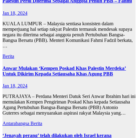
Palestin Perlu Diterima Sebagai Anggota Penuh PBB – Fahmi
Jan 18, 2024
KUALA LUMPUR – Malaysia sentiasa konsisten dalam
memperjuang hal setiap rakyat Palestin termasuk mendesak supaya
negara itu diterima sebagai anggota penuh Pertubuhan Bangsa-
Bangsa Bersatu (PBB). Menteri Komunikasi Fahmi Fadzil berkata,
…
Berita
Anwar Mulakan ‘Kempen Poskad Khas Palestin Merdeka’
Untuk Dikirim Kepada Setiausaha Khas Agung PBB
Jan 18, 2024
PUTRAJAYA – Perdana Menteri Datuk Seri Anwar Ibrahim hari ini
memulakan Kempen Pengiriman Poskad Khas kepada Setiausaha
Agung Pertubuhan Bangsa-Bangsa Bersatu (PBB) Antonio
Guterres sebagai menyuarakan aspirasi rakyat Malaysia yang…
Antarabangsa
Berita
‘Jenayah perang’ telah dilakukan oleh Israel kerana