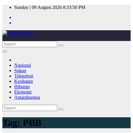
Skip
Sunday | 09 August 2026
8:33:50 PM
to
content
Nasional
Sukan
Teknologi
Kesihatan
Hiburan
Ekonomi
Antarabangsa
Tag:
PBB