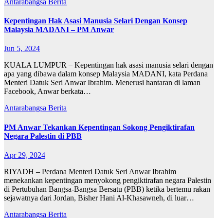
Antarabangsa
Berita
Kepentingan Hak Asasi Manusia Selari Dengan Konsep
Malaysia MADANI – PM Anwar
Jun 5, 2024
KUALA LUMPUR – Kepentingan hak asasi manusia selari dengan
apa yang dibawa dalam konsep Malaysia MADANI, kata Perdana
Menteri Datuk Seri Anwar Ibrahim. Menerusi hantaran di laman
Facebook, Anwar berkata…
Antarabangsa
Berita
PM Anwar Tekankan Kepentingan Sokong Pengiktirafan
Negara Palestin di PBB
Apr 29, 2024
RIYADH – Perdana Menteri Datuk Seri Anwar Ibrahim
menekankan kepentingan menyokong pengiktirafan negara Palestin
di Pertubuhan Bangsa-Bangsa Bersatu (PBB) ketika bertemu rakan
sejawatnya dari Jordan, Bisher Hani Al-Khasawneh, di luar…
Antarabangsa
Berita