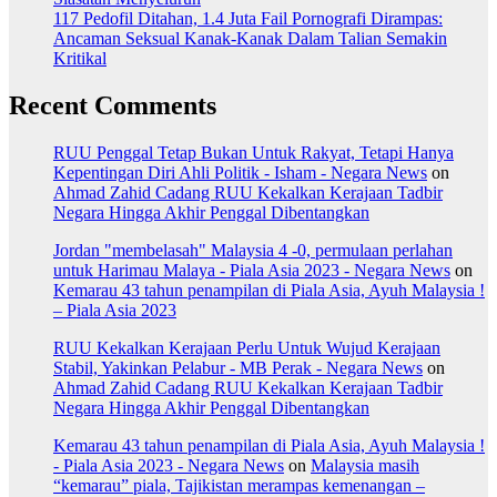
117 Pedofil Ditahan, 1.4 Juta Fail Pornografi Dirampas:
Ancaman Seksual Kanak-Kanak Dalam Talian Semakin
Kritikal
Recent Comments
RUU Penggal Tetap Bukan Untuk Rakyat, Tetapi Hanya
Kepentingan Diri Ahli Politik - Isham - Negara News
on
Ahmad Zahid Cadang RUU Kekalkan Kerajaan Tadbir
Negara Hingga Akhir Penggal Dibentangkan
Jordan "membelasah" Malaysia 4 -0, permulaan perlahan
untuk Harimau Malaya - Piala Asia 2023 - Negara News
on
Kemarau 43 tahun penampilan di Piala Asia, Ayuh Malaysia !
– Piala Asia 2023
RUU Kekalkan Kerajaan Perlu Untuk Wujud Kerajaan
Stabil, Yakinkan Pelabur - MB Perak - Negara News
on
Ahmad Zahid Cadang RUU Kekalkan Kerajaan Tadbir
Negara Hingga Akhir Penggal Dibentangkan
Kemarau 43 tahun penampilan di Piala Asia, Ayuh Malaysia !
- Piala Asia 2023 - Negara News
on
Malaysia masih
“kemarau” piala, Tajikistan merampas kemenangan –