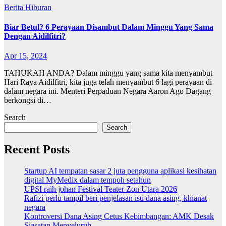
Berita
Hiburan
Biar Betul? 6 Perayaan Disambut Dalam Minggu Yang Sama
Dengan Aidilfitri?
Apr 15, 2024
TAHUKAH ANDA? Dalam minggu yang sama kita menyambut
Hari Raya Aidilfitri, kita juga telah menyambut 6 lagi perayaan di
dalam negara ini. Menteri Perpaduan Negara Aaron Ago Dagang
berkongsi di…
Search
Search
Recent Posts
Startup AI tempatan sasar 2 juta pengguna aplikasi kesihatan
digital MyMedix dalam tempoh setahun
UPSI raih johan Festival Teater Zon Utara 2026
Rafizi perlu tampil beri penjelasan isu dana asing, khianat
negara
Kontroversi Dana Asing Cetus Kebimbangan: AMK Desak
Siasatan Menyeluruh