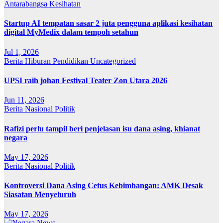
Antarabangsa
Kesihatan
Startup AI tempatan sasar 2 juta pengguna aplikasi kesihatan
digital MyMedix dalam tempoh setahun
Jul 1, 2026
Berita
Hiburan
Pendidikan
Uncategorized
UPSI raih johan Festival Teater Zon Utara 2026
Jun 11, 2026
Berita
Nasional
Politik
Rafizi perlu tampil beri penjelasan isu dana asing, khianat
negara
May 17, 2026
Berita
Nasional
Politik
Kontroversi Dana Asing Cetus Kebimbangan: AMK Desak
Siasatan Menyeluruh
May 17, 2026