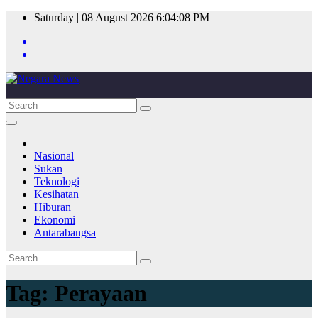
Skip
Saturday | 08 August 2026
6:04:08 PM
to
content
Nasional
Sukan
Teknologi
Kesihatan
Hiburan
Ekonomi
Antarabangsa
Tag:
Perayaan