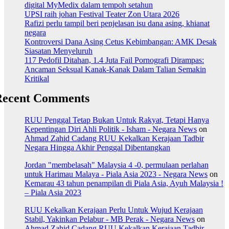
digital MyMedix dalam tempoh setahun
UPSI raih johan Festival Teater Zon Utara 2026
Rafizi perlu tampil beri penjelasan isu dana asing, khianat
negara
Kontroversi Dana Asing Cetus Kebimbangan: AMK Desak
Siasatan Menyeluruh
117 Pedofil Ditahan, 1.4 Juta Fail Pornografi Dirampas:
Ancaman Seksual Kanak-Kanak Dalam Talian Semakin
Kritikal
Recent Comments
RUU Penggal Tetap Bukan Untuk Rakyat, Tetapi Hanya
Kepentingan Diri Ahli Politik - Isham - Negara News
on
Ahmad Zahid Cadang RUU Kekalkan Kerajaan Tadbir
Negara Hingga Akhir Penggal Dibentangkan
Jordan "membelasah" Malaysia 4 -0, permulaan perlahan
untuk Harimau Malaya - Piala Asia 2023 - Negara News
on
Kemarau 43 tahun penampilan di Piala Asia, Ayuh Malaysia !
– Piala Asia 2023
RUU Kekalkan Kerajaan Perlu Untuk Wujud Kerajaan
Stabil, Yakinkan Pelabur - MB Perak - Negara News
on
Ahmad Zahid Cadang RUU Kekalkan Kerajaan Tadbir