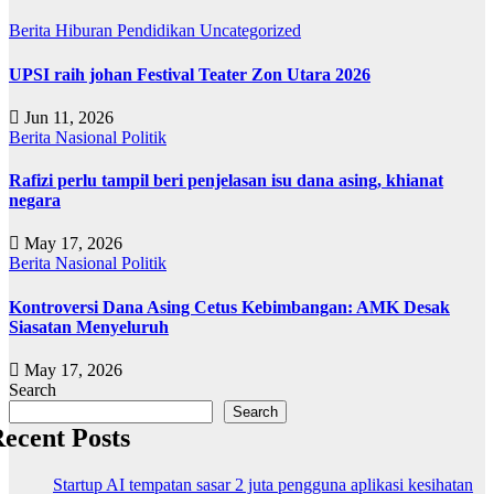
Berita
Hiburan
Pendidikan
Uncategorized
UPSI raih johan Festival Teater Zon Utara 2026
Jun 11, 2026
Berita
Nasional
Politik
Rafizi perlu tampil beri penjelasan isu dana asing, khianat
negara
May 17, 2026
Berita
Nasional
Politik
Kontroversi Dana Asing Cetus Kebimbangan: AMK Desak
Siasatan Menyeluruh
May 17, 2026
Search
Search
ecent Posts
Startup AI tempatan sasar 2 juta pengguna aplikasi kesihatan