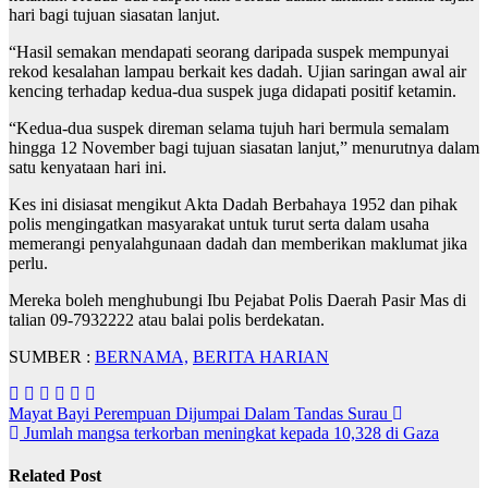
hari bagi tujuan siasatan lanjut.
“Hasil semakan mendapati seorang daripada suspek mempunyai
rekod kesalahan lampau berkait kes dadah. Ujian saringan awal air
kencing terhadap kedua-dua suspek juga didapati positif ketamin.
“Kedua-dua suspek direman selama tujuh hari bermula semalam
hingga 12 November bagi tujuan siasatan lanjut,” menurutnya dalam
satu kenyataan hari ini.
Kes ini disiasat mengikut Akta Dadah Berbahaya 1952 dan pihak
polis mengingatkan masyarakat untuk turut serta dalam usaha
memerangi penyalahgunaan dadah dan memberikan maklumat jika
perlu.
Mereka boleh menghubungi Ibu Pejabat Polis Daerah Pasir Mas di
talian 09-7932222 atau balai polis berdekatan.
SUMBER :
BERNAMA,
BERITA HARIAN
Post
Mayat Bayi Perempuan Dijumpai Dalam Tandas Surau
Jumlah mangsa terkorban meningkat kepada 10,328 di Gaza
navigation
Related Post