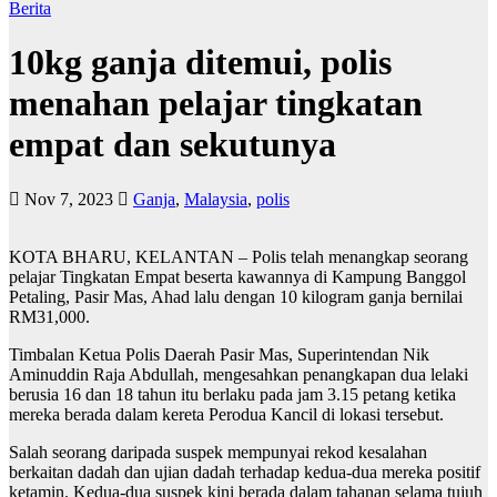
Berita
10kg ganja ditemui, polis
menahan pelajar tingkatan
empat dan sekutunya
Nov 7, 2023
Ganja
,
Malaysia
,
polis
KOTA BHARU, KELANTAN – Polis telah menangkap seorang
pelajar Tingkatan Empat beserta kawannya di Kampung Banggol
Petaling, Pasir Mas, Ahad lalu dengan 10 kilogram ganja bernilai
RM31,000.
Timbalan Ketua Polis Daerah Pasir Mas, Superintendan Nik
Aminuddin Raja Abdullah, mengesahkan penangkapan dua lelaki
berusia 16 dan 18 tahun itu berlaku pada jam 3.15 petang ketika
mereka berada dalam kereta Perodua Kancil di lokasi tersebut.
Salah seorang daripada suspek mempunyai rekod kesalahan
berkaitan dadah dan ujian dadah terhadap kedua-dua mereka positif
ketamin. Kedua-dua suspek kini berada dalam tahanan selama tujuh