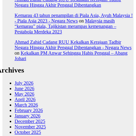
Negara Hingga Akhir Penggal Dibentangkan
Kemarau 43 tahun penampilan di Piala Asia, Ayuh Malaysia !
- Piala Asia 2023 - Negara News
on
Malaysia masih
“kemarau” piala, Tajikistan merampas kemenangan –
Pestabola Merdeka 2023
Ahmad Zahid Cadang RUU Kekalkan Kerajaan Tadbir
Negara Hingga Akhir Penggal Dibentangkan - Negara News
on
Kekalkan PM Anwar Sehingga Habis Penggal – Abang
Johari
rchives
July 2026
June 2026
May 2026
April 2026
March 2026
February 2026
January 2026
December 2025
November 2025
October 2025