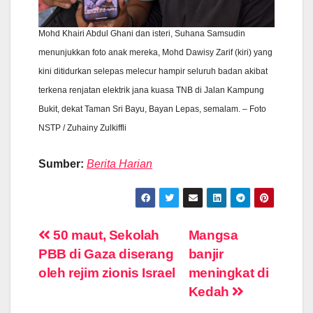
Mohd Khairi Abdul Ghani dan isteri, Suhana Samsudin
menunjukkan foto anak mereka, Mohd Dawisy Zarif (kiri) yang
kini ditidurkan selepas melecur hampir seluruh badan akibat
terkena renjatan elektrik jana kuasa TNB di Jalan Kampung
Bukit, dekat Taman Sri Bayu, Bayan Lepas, semalam. – Foto
NSTP / Zuhainy Zulkiffli
Sumber:
Berita Harian
Post
50 maut, Sekolah
Mangsa
PBB di Gaza diserang
banjir
navigation
oleh rejim zionis Israel
meningkat di
Kedah