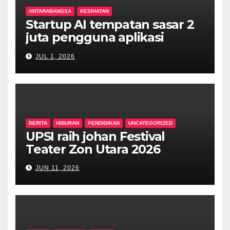
ANTARABANGSA
KESIHATAN
Startup AI tempatan sasar 2
juta pengguna aplikasi
kesihatan digital MyMedix
JUL 1, 2026
dalam tempoh setahun
BERITA
HIBURAN
PENDIDIKAN
UNCATEGORIZED
UPSI raih johan Festival
Teater Zon Utara 2026
JUN 11, 2026