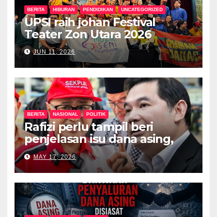
BERITA
HIBURAN
PENDIDIKAN
UNCATEGORIZED
UPSI raih johan Festival
Teater Zon Utara 2026
JUN 11, 2026
BERITA
NASIONAL
POLITIK
Rafizi perlu tampil beri
penjelasan isu dana asing,
khianat negara
MAY 17, 2026