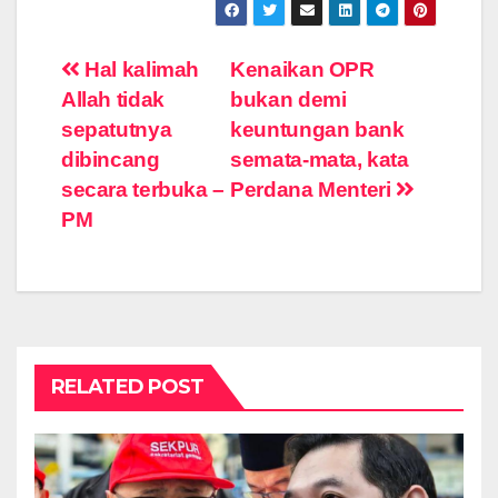
Post
Hal kalimah
Kenaikan OPR
Allah tidak
bukan demi
navigation
sepatutnya
keuntungan bank
dibincang
semata-mata, kata
secara terbuka –
Perdana Menteri
PM
RELATED POST