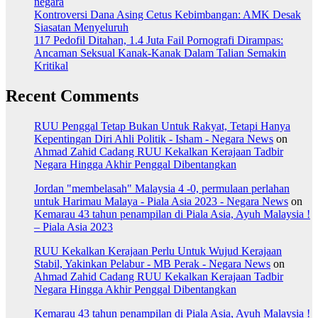
negara
Kontroversi Dana Asing Cetus Kebimbangan: AMK Desak
Siasatan Menyeluruh
117 Pedofil Ditahan, 1.4 Juta Fail Pornografi Dirampas:
Ancaman Seksual Kanak-Kanak Dalam Talian Semakin
Kritikal
Recent Comments
RUU Penggal Tetap Bukan Untuk Rakyat, Tetapi Hanya
Kepentingan Diri Ahli Politik - Isham - Negara News
on
Ahmad Zahid Cadang RUU Kekalkan Kerajaan Tadbir
Negara Hingga Akhir Penggal Dibentangkan
Jordan "membelasah" Malaysia 4 -0, permulaan perlahan
untuk Harimau Malaya - Piala Asia 2023 - Negara News
on
Kemarau 43 tahun penampilan di Piala Asia, Ayuh Malaysia !
– Piala Asia 2023
RUU Kekalkan Kerajaan Perlu Untuk Wujud Kerajaan
Stabil, Yakinkan Pelabur - MB Perak - Negara News
on
Ahmad Zahid Cadang RUU Kekalkan Kerajaan Tadbir
Negara Hingga Akhir Penggal Dibentangkan
Kemarau 43 tahun penampilan di Piala Asia, Ayuh Malaysia !