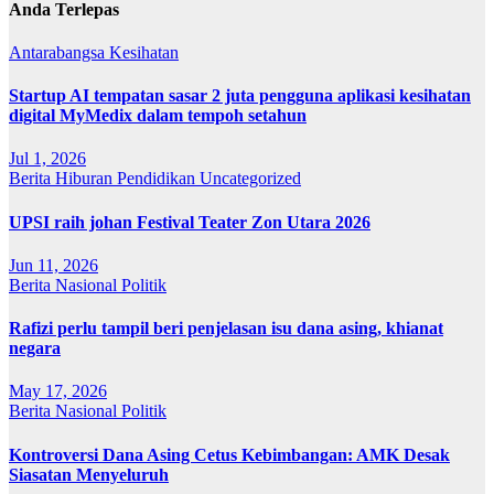
Anda Terlepas
Antarabangsa
Kesihatan
Startup AI tempatan sasar 2 juta pengguna aplikasi kesihatan
digital MyMedix dalam tempoh setahun
Jul 1, 2026
Berita
Hiburan
Pendidikan
Uncategorized
UPSI raih johan Festival Teater Zon Utara 2026
Jun 11, 2026
Berita
Nasional
Politik
Rafizi perlu tampil beri penjelasan isu dana asing, khianat
negara
May 17, 2026
Berita
Nasional
Politik
Kontroversi Dana Asing Cetus Kebimbangan: AMK Desak
Siasatan Menyeluruh