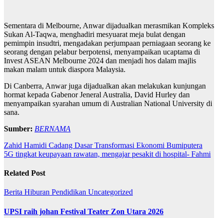
Sementara di Melbourne, Anwar dijadualkan merasmikan Kompleks
Sukan Al-Taqwa, menghadiri mesyuarat meja bulat dengan
pemimpin insudtri, mengadakan perjumpaan perniagaan seorang ke
seorang dengan pelabur berpotensi, menyampaikan ucaptama di
Invest ASEAN Melbourne 2024 dan menjadi hos dalam majlis
makan malam untuk diaspora Malaysia.
Di Canberra, Anwar juga dijadualkan akan melakukan kunjungan
hormat kepada Gabenor Jeneral Australia, David Hurley dan
menyampaikan syarahan umum di Australian National University di
sana.
Sumber:
BERNAMA
Post
Zahid Hamidi Cadang Dasar Transformasi Ekonomi Bumiputera
5G tingkat keupayaan rawatan, mengajar pesakit di hospital- Fahmi
navigation
Related Post
Berita
Hiburan
Pendidikan
Uncategorized
UPSI raih johan Festival Teater Zon Utara 2026