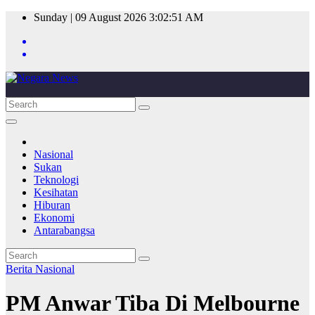
Skip
Sunday | 09 August 2026
3:02:51 AM
to
content
Nasional
Sukan
Teknologi
Kesihatan
Hiburan
Ekonomi
Antarabangsa
Berita
Nasional
PM Anwar Tiba Di Melbourne