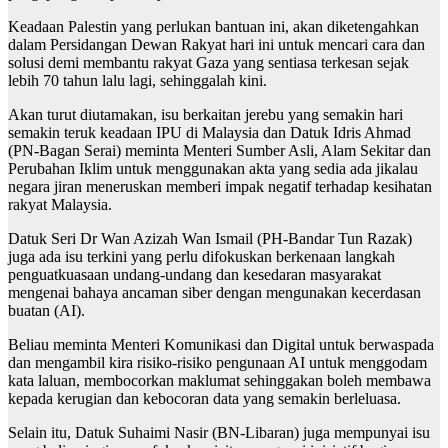
Keadaan Palestin yang perlukan bantuan ini, akan diketengahkan
dalam Persidangan Dewan Rakyat hari ini untuk mencari cara dan
solusi demi membantu rakyat Gaza yang sentiasa terkesan sejak
lebih 70 tahun lalu lagi, sehinggalah kini.
Akan turut diutamakan, isu berkaitan jerebu yang semakin hari
semakin teruk keadaan IPU di Malaysia dan Datuk Idris Ahmad
(PN-Bagan Serai) meminta Menteri Sumber Asli, Alam Sekitar dan
Perubahan Iklim untuk menggunakan akta yang sedia ada jikalau
negara jiran meneruskan memberi impak negatif terhadap kesihatan
rakyat Malaysia.
Datuk Seri Dr Wan Azizah Wan Ismail (PH-Bandar Tun Razak)
juga ada isu terkini yang perlu difokuskan berkenaan langkah
penguatkuasaan undang-undang dan kesedaran masyarakat
mengenai bahaya ancaman siber dengan mengunakan kecerdasan
buatan (AI).
Beliau meminta Menteri Komunikasi dan Digital untuk berwaspada
dan mengambil kira risiko-risiko pengunaan AI untuk menggodam
kata laluan, membocorkan maklumat sehinggakan boleh membawa
kepada kerugian dan kebocoran data yang semakin berleluasa.
Selain itu, Datuk Suhaimi Nasir (BN-Libaran) juga mempunyai isu