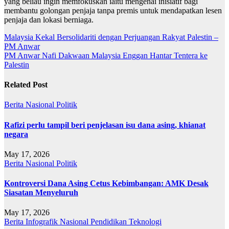
yang beliau ingin memfokuskan iaitu mengenai inisiatif bagi
membantu golongan penjaja tanpa premis untuk mendapatkan lesen
penjaja dan lokasi berniaga.
Post
Malaysia Kekal Bersolidariti dengan Perjuangan Rakyat Palestin –
PM Anwar
navigation
PM Anwar Nafi Dakwaan Malaysia Enggan Hantar Tentera ke
Palestin
Related Post
Berita
Nasional
Politik
Rafizi perlu tampil beri penjelasan isu dana asing, khianat
negara
May 17, 2026
Berita
Nasional
Politik
Kontroversi Dana Asing Cetus Kebimbangan: AMK Desak
Siasatan Menyeluruh
May 17, 2026
Berita
Infografik
Nasional
Pendidikan
Teknologi