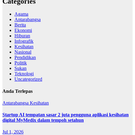
Categories
Agama
Antarabangsa
Berita
Ekonomi
Hiburan
Infografik
Kesihatan
Nasional
Pendidikan
Politik
Sukan
Teknologi
Uncategorized
Anda Terlepas
Antarabangsa
Kesihatan
Startup AI tempatan sasar 2 juta pengguna aplikasi kesihatan
digital MyMedix dalam tempoh setahun
Jul 1, 2026