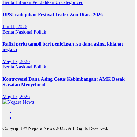
Berita
Hiburan
Pendidikan
Uncategorized
UPSI raih johan Festival Teater Zon Utara 2026
Jun 11, 2026
Berita
Nasional
Politik
Rafizi perlu tampil beri penjelasan isu dana asing, khianat
negara
May 17, 2026
Berita
Nasional
Politik
Kontroversi Dana Asing Cetus Kebimbangan: AMK Desak
Siasatan Menyeluruh
May 17, 2026
Copyright © Negara News 2022. All Rights Reserved.