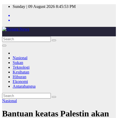
Skip
Sunday | 09 August 2026
8:45:53 PM
to
content
Nasional
Sukan
Teknologi
Kesihatan
Hiburan
Ekonomi
Antarabangsa
Nasional
Bantuan keatas Palestin akan