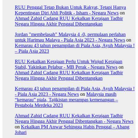
RUU Penggal Tetap Bukan Untuk Rakyat, Tetapi Hanya
Kepentingan Diri Ahli Politik - Isham - Negara News
on
Ahmad Zahid Cadang RUU Kekalkan Kerajaan Tadbir
Negara Hingga Akhir Penggal Dibentangkan
Jordan "membelasah" Malaysia 4 -0, permulaan perlahan
untuk Harimau Malaya - Piala Asia 2023 - Negara News
on
Kemarau 43 tahun penampilan di Piala Asia, Ayuh Malaysia !
– Piala Asia 2023
RUU Kekalkan Kerajaan Perlu Untuk Wujud Kerajaan
Stabil, Yakinkan Pelabur - MB Perak - Negara News
on
Ahmad Zahid Cadang RUU Kekalkan Kerajaan Tadbir
Negara Hingga Akhir Penggal Dibentangkan
Kemarau 43 tahun penampilan di Piala Asia, Ayuh Malaysia !
- Piala Asia 2023 - Negara News
on
Malaysia masih
“kemarau” piala, Tajikistan merampas kemenangan –
Pestabola Merdeka 2023
Ahmad Zahid Cadang RUU Kekalkan Kerajaan Tadbir
Negara Hingga Akhir Penggal Dibentangkan - Negara News
on
Kekalkan PM Anwar Sehingga Habis Penggal – Abang
Johari