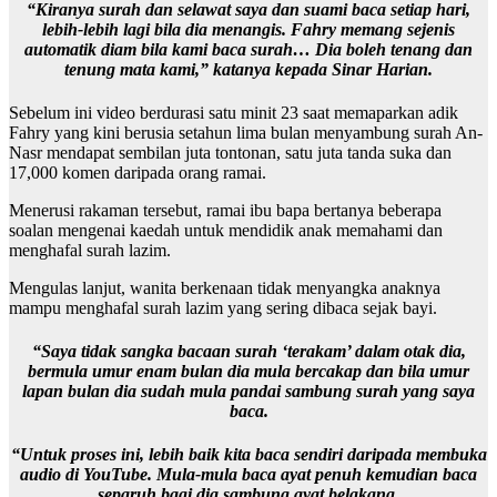
“Kiranya surah dan selawat saya dan suami baca setiap hari,
lebih-lebih lagi bila dia menangis. Fahry memang sejenis
automatik diam bila kami baca surah… Dia boleh tenang dan
tenung mata kami,”
katanya kepada Sinar Harian.
Sebelum ini video berdurasi satu minit 23 saat memaparkan adik
Fahry yang kini berusia setahun lima bulan menyambung surah An-
Nasr mendapat sembilan juta tontonan, satu juta tanda suka dan
17,000 komen daripada orang ramai.
Menerusi rakaman tersebut, ramai ibu bapa bertanya beberapa
soalan mengenai kaedah untuk mendidik anak memahami dan
menghafal surah lazim.
Mengulas lanjut, wanita berkenaan tidak menyangka anaknya
mampu menghafal surah lazim yang sering dibaca sejak bayi.
“Saya tidak sangka bacaan surah ‘terakam’ dalam otak dia,
bermula umur enam bulan dia mula bercakap dan bila umur
lapan bulan dia sudah mula pandai sambung surah yang saya
baca.
“Untuk proses ini, lebih baik kita baca sendiri daripada membuka
audio di YouTube. Mula-mula baca ayat penuh kemudian baca
separuh bagi dia sambung ayat belakang.