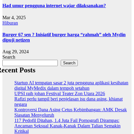
Had umur pengguna internet wajar dilaksanakan?
Mar 4, 2025
Hiburan
Burger 67 sen ? Inisiatif burger harga “rahmah” oleh Mydin
dipuji netizen
Aug 29, 2024
Search
Search
ecent Posts
Startup AI tempatan sasar 2 juta pengguna aplikasi kesihatan
digital MyMedix dalam tempoh setahun
UPSI raih johan Festival Teater Zon Utara 2026
Rafizi perlu tampil beri penjelasan isu dana asing, khianat
negara
Kontroversi Dana Asing Cetus Kebimbangan: AMK Desak
Siasatan Menyeluruh
117 Pedofil Ditahan, 1.4 Juta Fail Pornografi Dirampas:
Ancaman Seksual Kanak-Kanak Dalam Talian Semakin
Kritikal