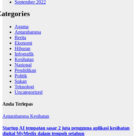
September 2022
ategories
Agama
Antarabangsa
Berita
Ekonomi
Hiburan
Infografik
Kesihatan
Nasional
Pendidikan
Politik
Sukan
Teknologi
Uncategorized
Anda Terlepas
Antarabangsa
Kesihatan
Startup AI tempatan sasar 2 juta pengguna aplikasi kesihatan
digital MyMedix dalam tempoh setahun