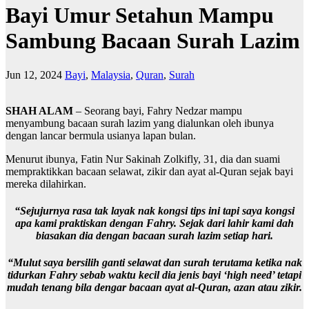
Bayi Umur Setahun Mampu
Sambung Bacaan Surah Lazim
Jun 12, 2024
Bayi
,
Malaysia
,
Quran
,
Surah
SHAH ALAM
– Seorang bayi, Fahry Nedzar mampu
menyambung bacaan surah lazim yang dialunkan oleh ibunya
dengan lancar bermula usianya lapan bulan.
Menurut ibunya, Fatin Nur Sakinah Zolkifly, 31, dia dan suami
mempraktikkan bacaan selawat, zikir dan ayat al-Quran sejak bayi
mereka dilahirkan.
“Sejujurnya rasa tak layak nak kongsi tips ini tapi saya kongsi
apa kami praktiskan dengan Fahry. Sejak dari lahir kami dah
biasakan dia dengan bacaan surah lazim setiap hari.
“Mulut saya bersilih ganti selawat dan surah terutama ketika nak
tidurkan Fahry sebab waktu kecil dia jenis bayi ‘high need’ tetapi
mudah tenang bila dengar bacaan ayat al-Quran, azan atau zikir.