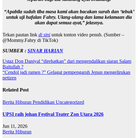
“Apabila sudah tiba masa kami akan bacakan surah dan ‘tebuk’
untuk uji hafalan Fahry. Ulang-ulang dan lama kelamaan dia
akan dapat semua ayat,”
jelasnya.
Tekan pautan link
di sini
untuk tonton video penuh. (Sumber –
@Mommy.Fahry di TikTok)
SUMBER :
SINAR HARIAN
Post
Ustaz Don Daniyal “direhatkan” dari mengendalikan siaran Salam
Baitullah ?
navigation
“Cendol jadi ramen ?” Gelagat pempengaruh Jepun mengelirukan
netizen
Related Post
Berita
Hiburan
Pendidikan
Uncategorized
UPSI raih johan Festival Teater Zon Utara 2026
Jun 11, 2026
Berita
Hiburan