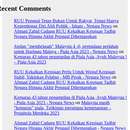
Recent Comments
RUU Penggal Tetap Bukan Untuk Rakyat, Tetapi Hanya
Kepentingan Diri Ahli Politik - Isham - Negara News
on
Ahmad Zahid Cadang RUU Kekalkan Kerajaan Tadbir
Negara Hingga Akhir Penggal Dibentangkan
Jordan "membelasah" Malaysia 4 -0, permulaan perlahan
untuk Harimau Malaya - Piala Asia 2023 - Negara News
on
Kemarau 43 tahun penampilan di Piala Asia, Ayuh Malaysia !
– Piala Asia 2023
RUU Kekalkan Kerajaan Perlu Untuk Wujud Kerajaan
Stabil, Yakinkan Pelabur - MB Perak - Negara News
on
Ahmad Zahid Cadang RUU Kekalkan Kerajaan Tadbir
Negara Hingga Akhir Penggal Dibentangkan
Kemarau 43 tahun penampilan di Piala Asia, Ayuh Malaysia !
- Piala Asia 2023 - Negara News
on
Malaysia masih
“kemarau” piala, Tajikistan merampas kemenangan –
Pestabola Merdeka 2023
Ahmad Zahid Cadang RUU Kekalkan Kerajaan Tadbir
Negara Hingga Akhir Penggal Dibentangkan - Negara News