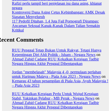
Rafizi perlu tampil beri penjelasan isu dana asing, khianat
negara
Kontroversi Dana Asing Cetus Kebimbangan: AMK Desak
Siasatan Menyeluruh
117 Pedofil Ditahan, 1.4 Juta Fail Pornografi Dirampas:
Ancaman Seksual Kanak-Kanak Dalam Talian Semakin
Kritikal
Recent Comments
RUU Penggal Tetap Bukan Untuk Rakyat, Tetapi Hanya
Kepentingan Diri Ahli Politik - Isham - Negara News
on
Ahmad Zahid Cadang RUU Kekalkan Kerajaan Tadbir
Negara Hingga Akhir Penggal Dibentangkan
Jordan "membelasah" Malaysia 4 -0, permulaan perlahan
untuk Harimau Malaya - Piala Asia 2023 - Negara News
on
Kemarau 43 tahun penampilan di Piala Asia, Ayuh Malaysia !
– Piala Asia 2023
RUU Kekalkan Kerajaan Perlu Untuk Wujud Kerajaan
Stabil, Yakinkan Pelabur - MB Perak - Negara News
on
Ahmad Zahid Cadang RUU Kekalkan Kerajaan Tadbir
Negara Hingga Akhir Penggal Dibentangkan