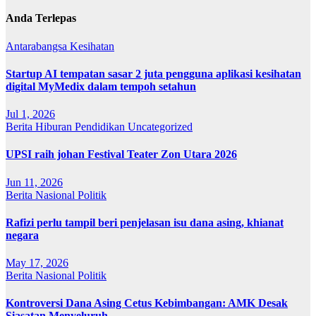
Anda Terlepas
Antarabangsa
Kesihatan
Startup AI tempatan sasar 2 juta pengguna aplikasi kesihatan
digital MyMedix dalam tempoh setahun
Jul 1, 2026
Berita
Hiburan
Pendidikan
Uncategorized
UPSI raih johan Festival Teater Zon Utara 2026
Jun 11, 2026
Berita
Nasional
Politik
Rafizi perlu tampil beri penjelasan isu dana asing, khianat
negara
May 17, 2026
Berita
Nasional
Politik
Kontroversi Dana Asing Cetus Kebimbangan: AMK Desak
Siasatan Menyeluruh