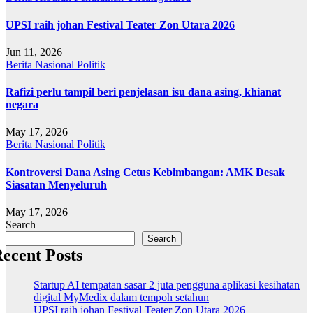
UPSI raih johan Festival Teater Zon Utara 2026
Jun 11, 2026
Berita
Nasional
Politik
Rafizi perlu tampil beri penjelasan isu dana asing, khianat
negara
May 17, 2026
Berita
Nasional
Politik
Kontroversi Dana Asing Cetus Kebimbangan: AMK Desak
Siasatan Menyeluruh
May 17, 2026
Search
Search
ecent Posts
Startup AI tempatan sasar 2 juta pengguna aplikasi kesihatan
digital MyMedix dalam tempoh setahun
UPSI raih johan Festival Teater Zon Utara 2026