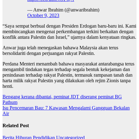
— Anwar Ibrahim (@anwaribrahim)
October 9, 2023
“Saya sempat berbual dengan Presiden Erdogan baru-baru ini. Kami
membincangkan mengenai perkembangan terkini berkaitan dengan
konflik antara Palestin dan Israel,” ujarnya dalam kenyataan ringkas.
Anwar juga telah menegaskan bahawa Malaysia akan terus
bersolidariti dengan perjuangan rakyat Palestin.
Perdana Menteri menambah bahawa masyarakat antarabangsa terus
mengambil tindakan tegas terhadap segala bentuk kekejaman dan
penindasan terhadap rakyat Palestin, termasuk rampasan tanah dan
harta milik rakyat Palestin yang dilakukan oleh rejim Zionis tanpa
henti.
Post
Bengang kerana dibantai, peminat JDT diserang peminat BG
Pathum
navigation
Isu Pencemaran Bau: 7 Kawasan Mengalami Gangguan Bekalan
Air
Related Post
Berita
Hiburan
Pendidikan
Uncategorized