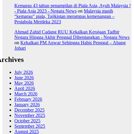
Kemarau 43 tahun penampilan di Piala Asia, Ayuh Malaysia !
- Piala Asia 2023 - Negara News
on
Malaysia masih
“kemarau” piala, Tajikistan merampas kemenangan –
Pestabola Merdeka 2023
Ahmad Zahid Cadang RUU Kekalkan Kerajaan Tadbir
Negara Hingga Akhir Penggal Dibentangkan - Negara News
on
Kekalkan PM Anwar Sehingga Habis Penggal – Abang
Johari
rchives
July 2026
June 2026
May 2026
April 2026
March 2026
February 2026
January 2026
December 2025
November 2025
October 2025
September 2025
August 2025