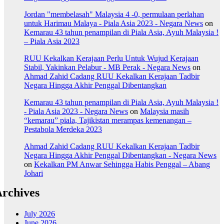
Jordan "membelasah" Malaysia 4 -0, permulaan perlahan
untuk Harimau Malaya - Piala Asia 2023 - Negara News
on
Kemarau 43 tahun penampilan di Piala Asia, Ayuh Malaysia !
– Piala Asia 2023
RUU Kekalkan Kerajaan Perlu Untuk Wujud Kerajaan
Stabil, Yakinkan Pelabur - MB Perak - Negara News
on
Ahmad Zahid Cadang RUU Kekalkan Kerajaan Tadbir
Negara Hingga Akhir Penggal Dibentangkan
Kemarau 43 tahun penampilan di Piala Asia, Ayuh Malaysia !
- Piala Asia 2023 - Negara News
on
Malaysia masih
“kemarau” piala, Tajikistan merampas kemenangan –
Pestabola Merdeka 2023
Ahmad Zahid Cadang RUU Kekalkan Kerajaan Tadbir
Negara Hingga Akhir Penggal Dibentangkan - Negara News
on
Kekalkan PM Anwar Sehingga Habis Penggal – Abang
Johari
rchives
July 2026
June 2026