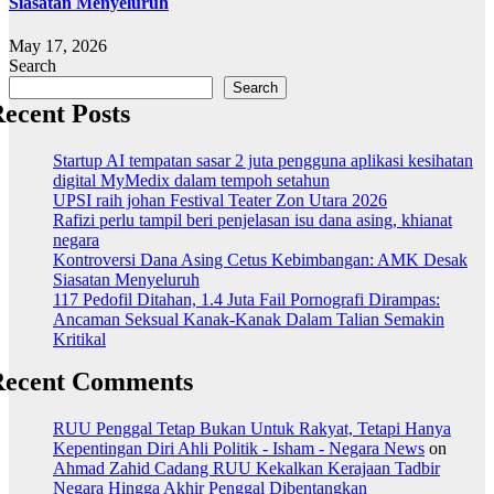
Siasatan Menyeluruh
May 17, 2026
Search
Search
ecent Posts
Startup AI tempatan sasar 2 juta pengguna aplikasi kesihatan
digital MyMedix dalam tempoh setahun
UPSI raih johan Festival Teater Zon Utara 2026
Rafizi perlu tampil beri penjelasan isu dana asing, khianat
negara
Kontroversi Dana Asing Cetus Kebimbangan: AMK Desak
Siasatan Menyeluruh
117 Pedofil Ditahan, 1.4 Juta Fail Pornografi Dirampas:
Ancaman Seksual Kanak-Kanak Dalam Talian Semakin
Kritikal
Recent Comments
RUU Penggal Tetap Bukan Untuk Rakyat, Tetapi Hanya
Kepentingan Diri Ahli Politik - Isham - Negara News
on
Ahmad Zahid Cadang RUU Kekalkan Kerajaan Tadbir
Negara Hingga Akhir Penggal Dibentangkan