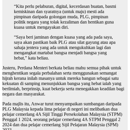
“Kita perlu pelaburan, digital, kecerdasan buatan, basmi
kemiskinan dan syaratnya (untuk maju) mesti ada
pimpinan daripada golongan muda, PLG, pimpinan
politik negara yang tolak kezaliman dan hentikan guna
kuasa untuk mengayakan diri.
“Saya beri jaminan dengan kuasa yang ada pada saya,
saya akan pastikan baik PLG atau silat gayung atau apa
sahaja jentera yang ada untuk mengukuhkan lagi dan
mengangkat martabat bangsa menjadi bangsa yang
hebat,” kata beliau.
Justeru, Perdana Menteri berkata beliau mahu semua pihak untuk
menghentikan segala perbalahan serta menggunakan semangat
hijrah kerana inilah masanya untuk mereka bangun sebagai satu
kekuatan di samping menunjukkan bangsa yang hebat ialah yang
berilmiah, berprinsip, kuat bekerja serta menegakkan keadilan bagi
negara dan masyarakat.
Pada majlis itu, Anwar turut menyampaikan sumbangan daripada
PLG Malaysia kepada lima pelajar di negeri ini melibatkan dua
pelajar cemerlang 4A Sijil Tinggi Persekolahan Malaysia (STPM)
Penggal 1 2024, seorang pelajar cemerlang 4A STPM Penggal 2
2024 dan dua pelajar cemerlang Sijil Pelajaran Malaysia (SPM)
2023.