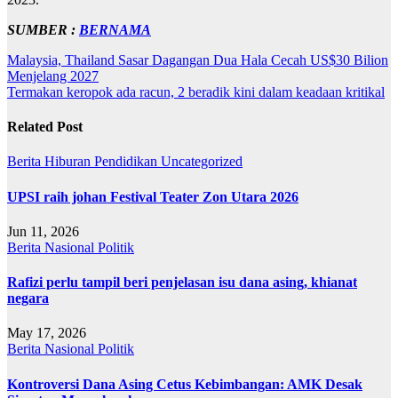
SUMBER :
BERNAMA
Post
Malaysia, Thailand Sasar Dagangan Dua Hala Cecah US$30 Bilion
Menjelang 2027
navigation
Termakan keropok ada racun, 2 beradik kini dalam keadaan kritikal
Related Post
Berita
Hiburan
Pendidikan
Uncategorized
UPSI raih johan Festival Teater Zon Utara 2026
Jun 11, 2026
Berita
Nasional
Politik
Rafizi perlu tampil beri penjelasan isu dana asing, khianat
negara
May 17, 2026
Berita
Nasional
Politik
Kontroversi Dana Asing Cetus Kebimbangan: AMK Desak