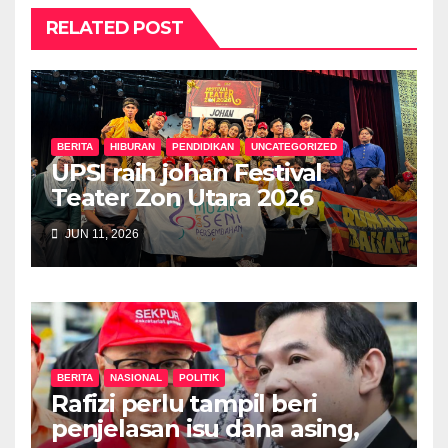
RELATED POST
BERITA
HIBURAN
PENDIDIKAN
UNCATEGORIZED
UPSI raih johan Festival
Teater Zon Utara 2026
JUN 11, 2026
BERITA
NASIONAL
POLITIK
Rafizi perlu tampil beri
penjelasan isu dana asing,