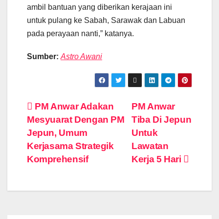
ambil bantuan yang diberikan kerajaan ini
untuk pulang ke Sabah, Sarawak dan Labuan
pada perayaan nanti,” katanya.
Sumber:
Astro Awani
Post
PM Anwar Adakan
PM Anwar
Mesyuarat Dengan PM
Tiba Di Jepun
navigation
Jepun, Umum
Untuk
Kerjasama Strategik
Lawatan
Komprehensif
Kerja 5 Hari