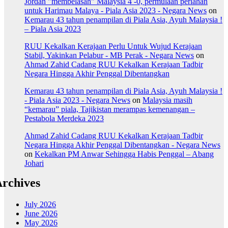
Jordan "membelasah" Malaysia 4 -0, permulaan perlahan
untuk Harimau Malaya - Piala Asia 2023 - Negara News
on
Kemarau 43 tahun penampilan di Piala Asia, Ayuh Malaysia !
– Piala Asia 2023
RUU Kekalkan Kerajaan Perlu Untuk Wujud Kerajaan
Stabil, Yakinkan Pelabur - MB Perak - Negara News
on
Ahmad Zahid Cadang RUU Kekalkan Kerajaan Tadbir
Negara Hingga Akhir Penggal Dibentangkan
Kemarau 43 tahun penampilan di Piala Asia, Ayuh Malaysia !
- Piala Asia 2023 - Negara News
on
Malaysia masih
“kemarau” piala, Tajikistan merampas kemenangan –
Pestabola Merdeka 2023
Ahmad Zahid Cadang RUU Kekalkan Kerajaan Tadbir
Negara Hingga Akhir Penggal Dibentangkan - Negara News
on
Kekalkan PM Anwar Sehingga Habis Penggal – Abang
Johari
rchives
July 2026
June 2026
May 2026