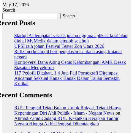
May 17, 2026
Search
Search
ecent Posts
Startup AI tempatan sasar 2 juta pengguna aplikasi kesihatan
digital MyMedix dalam tempoh setahun
UPSI raih johan Festival Teater Zon Utara 2026
Rafizi perlu tampil beri penjelasan isu dana asing, khianat
negara
Kontroversi Dana Asing Cetus Kebimbangan: AMK Desak
Siasatan Menyeluruh
117 Pedofil Ditahan, 1.4 Juta Fail Pornografi Dirampas:
Ancaman Seksual Kanak-Kanak Dalam Talian Semakin
Kritikal
Recent Comments
RUU Penggal Tetap Bukan Untuk Rakyat, Tetapi Hanya
Kepentingan Diri Ahli Politik - Isham - Negara News
on
Ahmad Zahid Cadang RUU Kekalkan Kerajaan Tadbir
Negara Hingga Akhir Penggal Dibentangkan