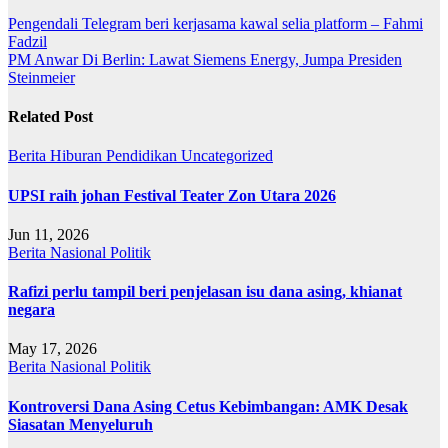
Post
Pengendali Telegram beri kerjasama kawal selia platform – Fahmi
Fadzil
navigation
PM Anwar Di Berlin: Lawat Siemens Energy, Jumpa Presiden
Steinmeier
Related Post
Berita
Hiburan
Pendidikan
Uncategorized
UPSI raih johan Festival Teater Zon Utara 2026
Jun 11, 2026
Berita
Nasional
Politik
Rafizi perlu tampil beri penjelasan isu dana asing, khianat
negara
May 17, 2026
Berita
Nasional
Politik
Kontroversi Dana Asing Cetus Kebimbangan: AMK Desak
Siasatan Menyeluruh