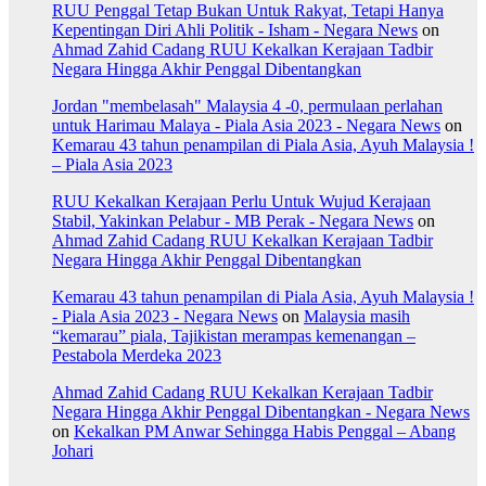
RUU Penggal Tetap Bukan Untuk Rakyat, Tetapi Hanya
Kepentingan Diri Ahli Politik - Isham - Negara News
on
Ahmad Zahid Cadang RUU Kekalkan Kerajaan Tadbir
Negara Hingga Akhir Penggal Dibentangkan
Jordan "membelasah" Malaysia 4 -0, permulaan perlahan
untuk Harimau Malaya - Piala Asia 2023 - Negara News
on
Kemarau 43 tahun penampilan di Piala Asia, Ayuh Malaysia !
– Piala Asia 2023
RUU Kekalkan Kerajaan Perlu Untuk Wujud Kerajaan
Stabil, Yakinkan Pelabur - MB Perak - Negara News
on
Ahmad Zahid Cadang RUU Kekalkan Kerajaan Tadbir
Negara Hingga Akhir Penggal Dibentangkan
Kemarau 43 tahun penampilan di Piala Asia, Ayuh Malaysia !
- Piala Asia 2023 - Negara News
on
Malaysia masih
“kemarau” piala, Tajikistan merampas kemenangan –
Pestabola Merdeka 2023
Ahmad Zahid Cadang RUU Kekalkan Kerajaan Tadbir
Negara Hingga Akhir Penggal Dibentangkan - Negara News
on
Kekalkan PM Anwar Sehingga Habis Penggal – Abang
Johari