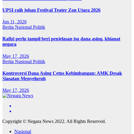
UPSI raih johan Festival Teater Zon Utara 2026
Jun 11, 2026
Berita
Nasional
Politik
Rafizi perlu tampil beri penjelasan isu dana asing, khianat
negara
May 17, 2026
Berita
Nasional
Politik
Kontroversi Dana Asing Cetus Kebimbangan: AMK Desak
Siasatan Menyeluruh
May 17, 2026
Copyright © Negara News 2022. All Rights Reserved.
Nasional