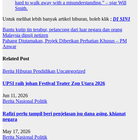
hard to walk away with a misunderstanding.” – ujar Will
Smith.
Untuk melihat lebih banyak artikel hiburan, boleh klik ;
DI SINI
Post
Bantu kutip tin terabur, pelancong dari luar negara dan orang
Malaysia dipuji netizen
navigation
Pahang Diutamakan, Projek Diberikan Perhatian Khusus – PM
Anwar
Related Post
Berita
Hiburan
Pendidikan
Uncategorized
UPSI raih johan Festival Teater Zon Utara 2026
Jun 11, 2026
Berita
Nasional
Politik
Rafizi perlu tampil beri penjelasan isu dana asing, khianat
negara
May 17, 2026
Berita
Nasional
Politik