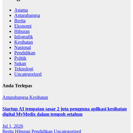
Agama
Antarabangsa
Berita
Ekonomi
Hiburan
Infografik
Kesihatan
Nasional
Pendidikan
Politik
Sukan
Teknologi
Uncategorized
Anda Terlepas
Antarabangsa
Kesihatan
Startup AI tempatan sasar 2 juta pengguna aplikasi kesihatan
digital MyMedix dalam tempoh setahun
Jul 1, 2026
Berita
Hiburan
Pendidikan
Uncategorized