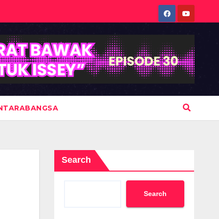
NTARABANGSA
Search
Search