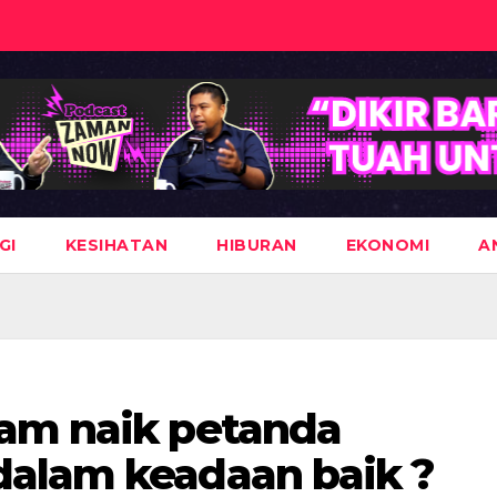
GI
KESIHATAN
HIBURAN
EKONOMI
A
am naik petanda
dalam keadaan baik ?