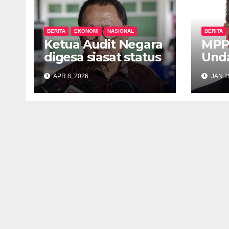
BERITA
EKONOMI
NASIONAL
BERITA
Ketua Audit Negara
MPP
digesa siasat status
Und
projek mesin layan
Bah
APR 8, 2026
JAN 2
diri nasi lemak
Lara
diperkenalkan
RON
Rafizi
Asin