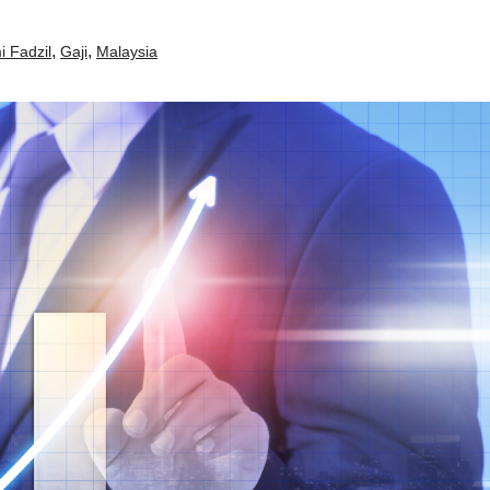
,
,
 Fadzil
Gaji
Malaysia