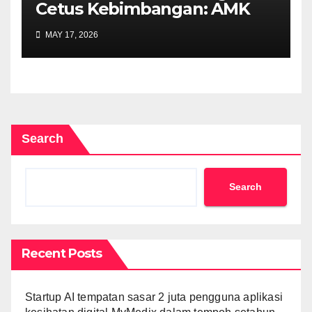
Cetus Kebimbangan: AMK
Desak Siasatan Menyeluruh
MAY 17, 2026
Search
Search
Recent Posts
Startup AI tempatan sasar 2 juta pengguna aplikasi