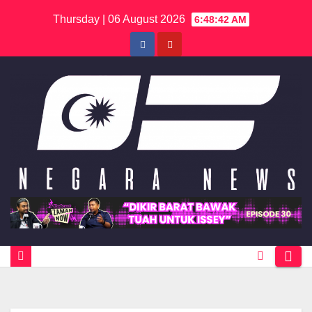
Skip
Thursday | 06 August 2026
6:48:42 AM
to
content