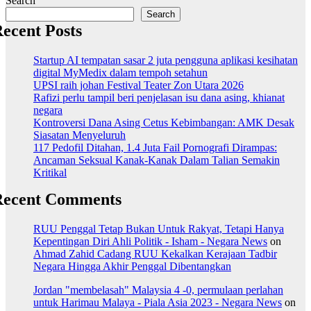
Search
Search
ecent Posts
Startup AI tempatan sasar 2 juta pengguna aplikasi kesihatan
digital MyMedix dalam tempoh setahun
UPSI raih johan Festival Teater Zon Utara 2026
Rafizi perlu tampil beri penjelasan isu dana asing, khianat
negara
Kontroversi Dana Asing Cetus Kebimbangan: AMK Desak
Siasatan Menyeluruh
117 Pedofil Ditahan, 1.4 Juta Fail Pornografi Dirampas:
Ancaman Seksual Kanak-Kanak Dalam Talian Semakin
Kritikal
Recent Comments
RUU Penggal Tetap Bukan Untuk Rakyat, Tetapi Hanya
Kepentingan Diri Ahli Politik - Isham - Negara News
on
Ahmad Zahid Cadang RUU Kekalkan Kerajaan Tadbir
Negara Hingga Akhir Penggal Dibentangkan
Jordan "membelasah" Malaysia 4 -0, permulaan perlahan
untuk Harimau Malaya - Piala Asia 2023 - Negara News
on