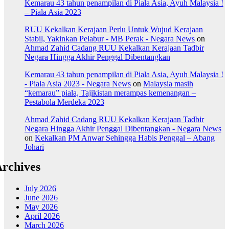
Kemarau 43 tahun penampilan di Piala Asia, Ayuh Malaysia !
– Piala Asia 2023
RUU Kekalkan Kerajaan Perlu Untuk Wujud Kerajaan
Stabil, Yakinkan Pelabur - MB Perak - Negara News
on
Ahmad Zahid Cadang RUU Kekalkan Kerajaan Tadbir
Negara Hingga Akhir Penggal Dibentangkan
Kemarau 43 tahun penampilan di Piala Asia, Ayuh Malaysia !
- Piala Asia 2023 - Negara News
on
Malaysia masih
“kemarau” piala, Tajikistan merampas kemenangan –
Pestabola Merdeka 2023
Ahmad Zahid Cadang RUU Kekalkan Kerajaan Tadbir
Negara Hingga Akhir Penggal Dibentangkan - Negara News
on
Kekalkan PM Anwar Sehingga Habis Penggal – Abang
Johari
rchives
July 2026
June 2026
May 2026
April 2026
March 2026