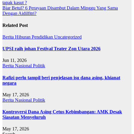
tapak kasut ?
navigation
Biar Betul? 6 Perayaan Disambut Dalam Minggu Yang Sama
Dengan Aidilfitri?
Related Post
Berita
Hiburan
Pendidikan
Uncategorized
UPSI raih johan Festival Teater Zon Utara 2026
Jun 11, 2026
Berita
Nasional
Politik
Rafizi perlu tampil beri penjelasan isu dana asing, khianat
negara
May 17, 2026
Berita
Nasional
Politik
Kontroversi Dana Asing Cetus Kebimbangan: AMK Desak
Siasatan Menyeluruh
May 17, 2026