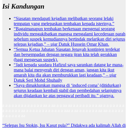
Isi Kandungan
“Siasatan mendapati kejadian melibatkan seorang lelaki
tempatan yang melepaskan tembakan kepada isterinya.”
“Bagaimanapun tembakan berkenaan mengenai seorang
individu mengakibatkan mangsa mengalami kecederaan parah
sebelum suspek kemudiannya bertindak melarikan diri sejurus
selepas kejadian,” – ujar Datuk Hussein Omar Khan.
“Semua Ketua Jabatan Siasatan Jenayah kontinjen terdekat
dan bersempadan dengan negara jiran kita telah gerakkan
(bagi mengesan suspek).
“Jadi kepada saudara Hafizul saya sarankan datang ke mana-
mana balai menyerah diri dengan aman, jangan kita ikut
amarah kita dia akan memburukkan lagi keadaan,” – ujar
Datuk Seri Mohd Shuhaily
“Saya dimaklumkan mangsa di ‘induced coma’ (ditidurkan)
sejurus keadaan kembali stabil dan pembedahan selanjutnya
akan dijalankan ke atas pengawal peribadi itu.” ujarnya.
a a a a a a a a a a a a a aa a aa a a aa aa a a a a a a a a aa a a a a a a a
a a a a a a aa a a a a a a a a a a a a aaa a aa a a a a a a aa aa a a a a a
a a a a a a aa
Post
“Selepas Isu Stokin, Isu Kasut pula?” Didakwa ada kalimah Allah di