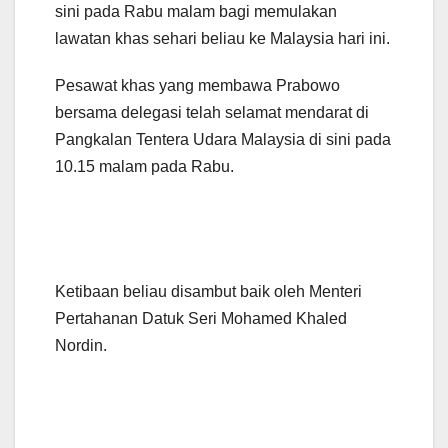
sini pada Rabu malam bagi memulakan
lawatan khas sehari beliau ke Malaysia hari ini.
Pesawat khas yang membawa Prabowo
bersama delegasi telah selamat mendarat di
Pangkalan Tentera Udara Malaysia di sini pada
10.15 malam pada Rabu.
Presiden Terpilih Indonesia
Presiden Terpilih Indonesia
Prabowo Subianto ketika
Prabowo Subianto ketika
mendarat di sini, pada Rabu
mendarat di sini, pada Rabu
malam – Sumber FOTO:
malam – Sumber FOTO:
Ketibaan beliau disambut baik oleh Menteri
BERNAMA
BERNAMA
Pertahanan Datuk Seri Mohamed Khaled
Nordin.
Presiden Terpilih Indonesia
Presiden Terpilih Indonesia
Prabowo Subianto (kanan)
Prabowo Subianto (kanan)
disambut oleh Menteri
disambut oleh Menteri