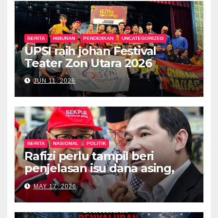
BERITA
HIBURAN
PENDIDIKAN
UNCATEGORIZED
UPSI raih johan Festival
Teater Zon Utara 2026
JUN 11, 2026
BERITA
NASIONAL
POLITIK
Rafizi perlu tampil beri
penjelasan isu dana asing,
khianat negara
MAY 17, 2026