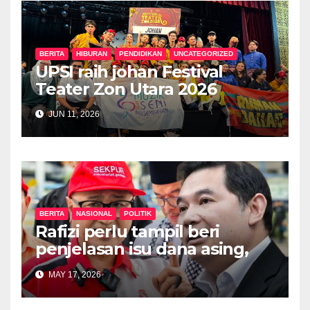
BERITA
HIBURAN
PENDIDIKAN
UNCATEGORIZED
UPSI raih johan Festival
Teater Zon Utara 2026
JUN 11, 2026
BERITA
NASIONAL
POLITIK
Rafizi perlu tampil beri
penjelasan isu dana asing,
khianat negara
MAY 17, 2026