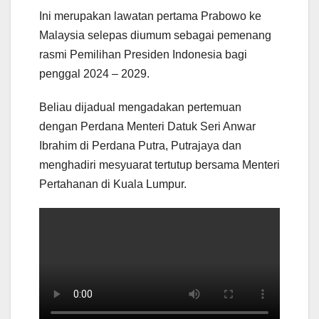
Pertahanan Datuk Seri
Pertahanan Datuk Seri
Ini merupakan lawatan pertama Prabowo ke
Mohamed Khaled Nordin (kiri)
Mohamed Khaled Nordin (kiri)
di sini, pada Rabu malam –
di sini, pada Rabu malam –
Malaysia selepas diumum sebagai pemenang
Sumber FOTO: BERNAMA
Sumber FOTO: BERNAMA
rasmi Pemilihan Presiden Indonesia bagi
penggal 2024 – 2029.
Beliau dijadual mengadakan pertemuan
dengan Perdana Menteri Datuk Seri Anwar
Ibrahim di Perdana Putra, Putrajaya dan
menghadiri mesyuarat tertutup bersama Menteri
Pertahanan di Kuala Lumpur.